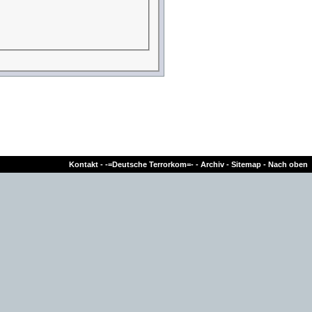
Kontakt
-
-=Deutsche Terrorkom=-
-
Archiv
-
Sitemap
-
Nach oben