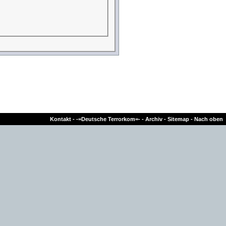
Kontakt
-
-=Deutsche Terrorkom=-
-
Archiv
-
Sitemap
-
Nach oben