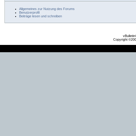
Allgemeines zur Nutzung des Forums
Benutzerprofil
Beiträge lesen und schreiben
vBulleti
Copyright ©2000