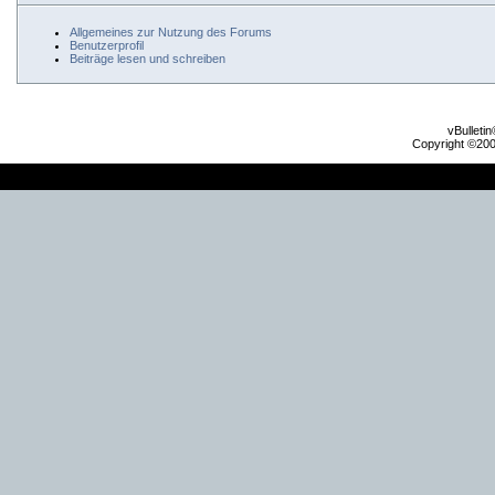
Allgemeines zur Nutzung des Forums
Benutzerprofil
Beiträge lesen und schreiben
vBulleti
Copyright ©2000