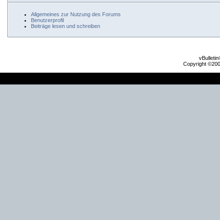
Allgemeines zur Nutzung des Forums
Benutzerprofil
Beiträge lesen und schreiben
vBulleti
Copyright ©2000