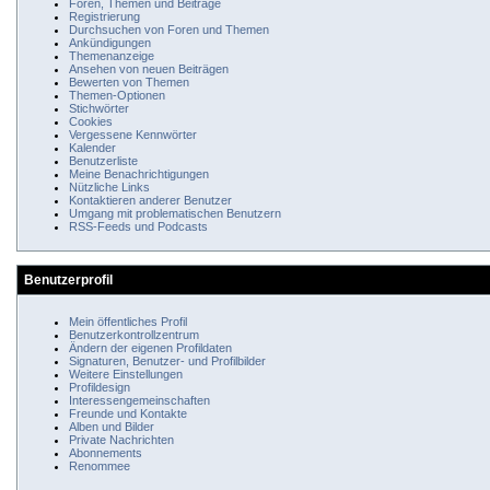
Foren, Themen und Beiträge
Registrierung
Durchsuchen von Foren und Themen
Ankündigungen
Themenanzeige
Ansehen von neuen Beiträgen
Bewerten von Themen
Themen-Optionen
Stichwörter
Cookies
Vergessene Kennwörter
Kalender
Benutzerliste
Meine Benachrichtigungen
Nützliche Links
Kontaktieren anderer Benutzer
Umgang mit problematischen Benutzern
RSS-Feeds und Podcasts
Benutzerprofil
Mein öffentliches Profil
Benutzerkontrollzentrum
Ändern der eigenen Profildaten
Signaturen, Benutzer- und Profilbilder
Weitere Einstellungen
Profildesign
Interessengemeinschaften
Freunde und Kontakte
Alben und Bilder
Private Nachrichten
Abonnements
Renommee