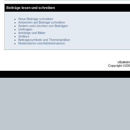
Beiträge lesen und schreiben
Neue Beiträge schreiben
Antworten auf Beiträge schreiben
Ändern und Löschen von Beiträgen
Umfragen
Anhänge und Bilder
Smileys
Beitragssymbole und Themenpräfixe
Moderatoren und Administratoren
vBulleti
Copyright ©2000