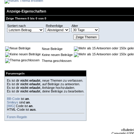
Anzeige-Eigenschaften
Zeige Themen 0 bis 0 von 0
Sortiert nach
Reihenfolge
Alter
Neue Beiträge
Keine neuen Beiträge
Thema geschlossen
Forumregeln
Es ist dir
nicht erlaubt
, neue Themen zu verfassen.
Es ist dir
nicht erlaubt
, auf Beiträge zu antworten.
Es ist dir
nicht erlaubt
, Anhänge hochzuladen.
Es ist dir
nicht erlaubt
, deine Beiträge zu bearbeiten.
BB-Code
ist
an
.
Smileys
sind
an
.
[IMG]
Code ist
an
.
HTML-Code ist
aus
.
Foren-Regeln
vBulleti
Copyright ©2000