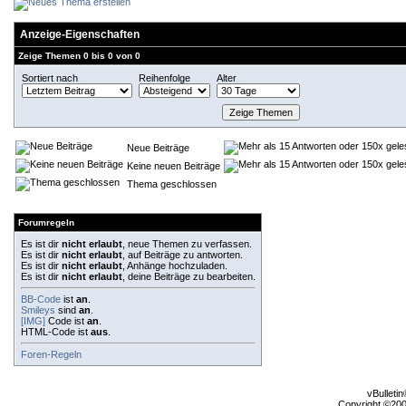
Anzeige-Eigenschaften
Zeige Themen 0 bis 0 von 0
Sortiert nach
Reihenfolge
Alter
Neue Beiträge
Keine neuen Beiträge
Thema geschlossen
Forumregeln
Es ist dir
nicht erlaubt
, neue Themen zu verfassen.
Es ist dir
nicht erlaubt
, auf Beiträge zu antworten.
Es ist dir
nicht erlaubt
, Anhänge hochzuladen.
Es ist dir
nicht erlaubt
, deine Beiträge zu bearbeiten.
BB-Code
ist
an
.
Smileys
sind
an
.
[IMG]
Code ist
an
.
HTML-Code ist
aus
.
Foren-Regeln
vBulleti
Copyright ©2000