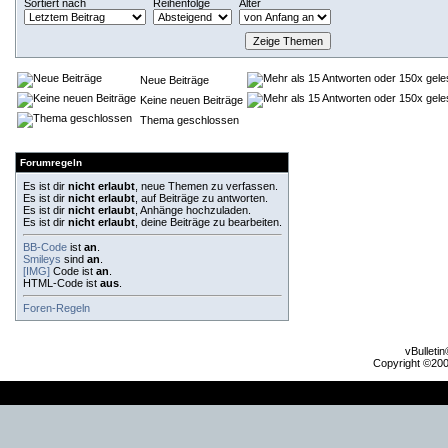
Sortiert nach
Reihenfolge
Alter
Neue Beiträge
Keine neuen Beiträge
Thema geschlossen
Forumregeln
Es ist dir
nicht erlaubt
, neue Themen zu verfassen.
Es ist dir
nicht erlaubt
, auf Beiträge zu antworten.
Es ist dir
nicht erlaubt
, Anhänge hochzuladen.
Es ist dir
nicht erlaubt
, deine Beiträge zu bearbeiten.
BB-Code
ist
an
.
Smileys
sind
an
.
[IMG]
Code ist
an
.
HTML-Code ist
aus
.
Foren-Regeln
vBulleti
Copyright ©2000