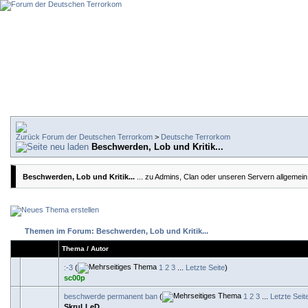
Forum der Deutschen Terrorkom
>
Deutsche Terrorkom
Beschwerden, Lob und Kritik...
Beschwerden, Lob und Kritik...
... zu Admins, Clan oder unseren Servern allgemein
Themen im Forum: Beschwerden, Lob und Kritik...
Thema
/
Autor
:-3
(
1
2
3
...
Letzte Seite
)
sc00p
beschwerde permanent ban
(
1
2
3
...
Letzte Seit
SkruLLeD