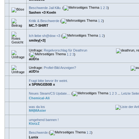
Beschwerde Jail Killu.
(
1
2
3
)
Sashen <3 Koeln
Kritik & Beschwerde
(
1
2
)
MC.T-SHIRT
Ich liebe sh@dow <3
(
1
2
)
smiley[<3]
Umfrage:
Regelvorschlag für Deathrun
(
1
2
3
)
aUD!o
Umfrage:
Profiel-Bild Anzeigen?
aUD!o
Fragt bitte bevor ihr weint.
x SP0NGEB0B x
Neues Steam/CS Update....
(
1
2
3
...
Letzte Seite
Chemical-Ali
was da los
M4|MAster
umgehend bannen !
KlotzZ
Beschwerde
(
1
2
)
Lunix