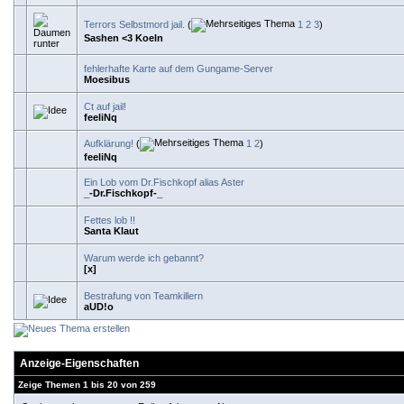
Terrors Selbstmord jail.
(
1
2
3
)
Sashen <3 Koeln
fehlerhafte Karte auf dem Gungame-Server
Moesibus
Ct auf jail!
feeliNq
Aufklärung!
(
1
2
)
feeliNq
Ein Lob vom Dr.Fischkopf alias Aster
_-Dr.Fischkopf-_
Fettes lob !!
Santa Klaut
Warum werde ich gebannt?
[x]
Bestrafung von Teamkillern
aUD!o
Anzeige-Eigenschaften
Zeige Themen 1 bis 20 von 259