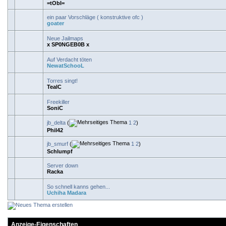
=tObI=
ein paar Vorschläge ( konstruktive ofc )
goater
Neue Jailmaps
x SP0NGEB0B x
Auf Verdacht töten
NewatSchooL
Torres singt!
TealC
Freekiller
SoniC
jb_delta
(
1
2
)
Phil42
jb_smurf
(
1
2
)
Schlumpf
Server down
Racka
So schnell kanns gehen...
Uchiha Madara
Anzeige-Eigenschaften