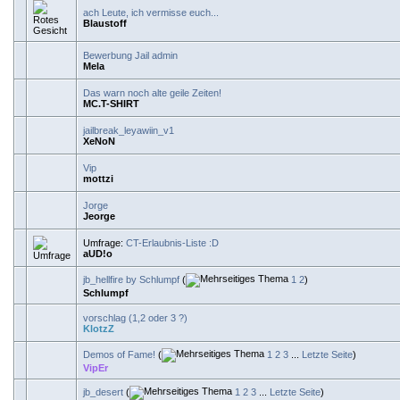
ach Leute, ich vermisse euch...
Blaustoff
Bewerbung Jail admin
Mela
Das warn noch alte geile Zeiten!
MC.T-SHIRT
jailbreak_leyawiin_v1
XeNoN
Vip
mottzi
Jorge
Jeorge
Umfrage:
CT-Erlaubnis-Liste :D
aUD!o
jb_hellfire by Schlumpf
(
1
2
)
Schlumpf
vorschlag (1,2 oder 3 ?)
KlotzZ
Demos of Fame!
(
1
2
3
...
Letzte Seite
)
VipEr
jb_desert
(
1
2
3
...
Letzte Seite
)