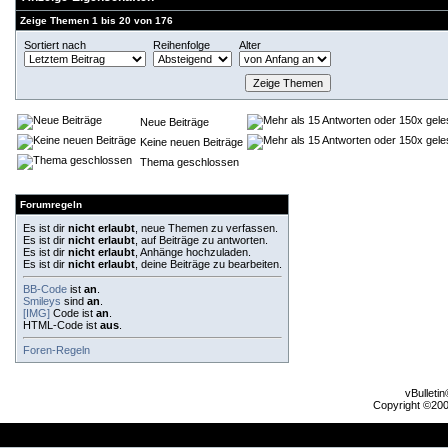
Zeige Themen 1 bis 20 von 176
Sortiert nach
Reihenfolge
Alter
Neue Beiträge
Keine neuen Beiträge
Thema geschlossen
Forumregeln
Es ist dir
nicht erlaubt
, neue Themen zu verfassen.
Es ist dir
nicht erlaubt
, auf Beiträge zu antworten.
Es ist dir
nicht erlaubt
, Anhänge hochzuladen.
Es ist dir
nicht erlaubt
, deine Beiträge zu bearbeiten.
BB-Code
ist
an
.
Smileys
sind
an
.
[IMG]
Code ist
an
.
HTML-Code ist
aus
.
Foren-Regeln
vBulleti
Copyright ©2000