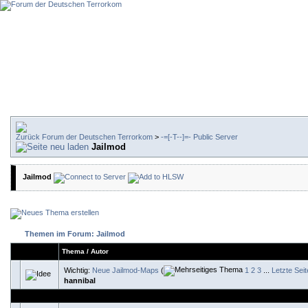
Forum der Deutschen Terrorkom
>
-=[-T--]=- Public Server
Jailmod
Jailmod
Themen im Forum: Jailmod
Thema
/
Autor
Wichtig:
Neue Jailmod-Maps
(
1
2
3
...
Letzte Seit
hannibal