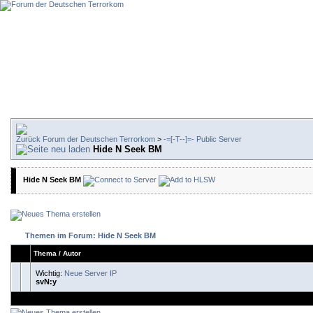
Forum der Deutschen Terrorkom
>
-=[-T--]=- Public Server
Hide N Seek BM
Hide N Seek BM
Themen im Forum: Hide N Seek BM
Thema
/
Autor
Wichtig:
Neue Server IP
svN:y