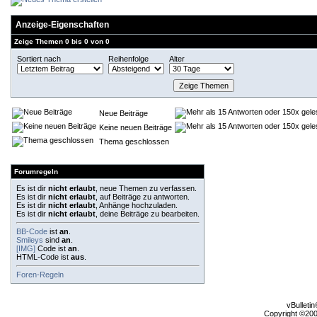
Anzeige-Eigenschaften
Zeige Themen 0 bis 0 von 0
Sortiert nach
Reihenfolge
Alter
Neue Beiträge
Keine neuen Beiträge
Thema geschlossen
Forumregeln
Es ist dir
nicht erlaubt
, neue Themen zu verfassen.
Es ist dir
nicht erlaubt
, auf Beiträge zu antworten.
Es ist dir
nicht erlaubt
, Anhänge hochzuladen.
Es ist dir
nicht erlaubt
, deine Beiträge zu bearbeiten.
BB-Code
ist
an
.
Smileys
sind
an
.
[IMG]
Code ist
an
.
HTML-Code ist
aus
.
Foren-Regeln
vBulleti
Copyright ©2000