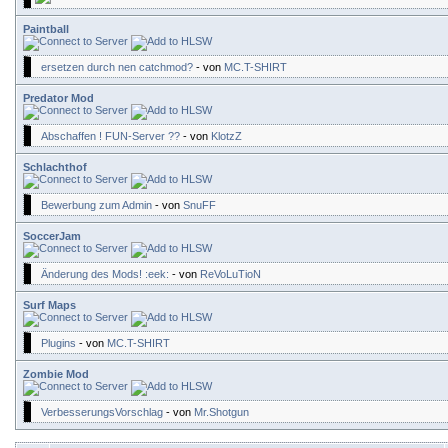
Paintball
ersetzen durch nen catchmod?
- von
MC.T-SHIRT
Predator Mod
Abschaffen ! FUN-Server ??
- von
KlotzZ
Schlachthof
Bewerbung zum Admin
- von
SnuFF
SoccerJam
Änderung des Mods! :eek:
- von
ReVoLuTioN
Surf Maps
Plugins
- von
MC.T-SHIRT
Zombie Mod
VerbesserungsVorschlag
- von
Mr.Shotgun