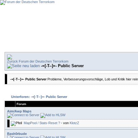
Forum der Deutschen Terrorkom
-=[-T--]=- Public Server
-=[-T--]=- Public Server
Probleme, Verbesserungsvorschläge, Lob und Kritik hier rein
Unterforen: -=[-T--]=- Public Server
Forum
Aim/Awp Maps
MapPool / Stats-Reset ?
- von
KlotzZ
Bash0rbude