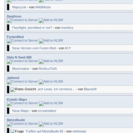
Mapcycle
- von
M4|MAster
Deathrun
Flashlight, permitted or not?
- von
martiezy
FurienMod
Neue Version vom Furien Mod
- von
M P.
Hide N Seek BM
Blockmaker
- von
ReVoLuTioN
Jailmod
ach Leute, ich vermisse...
- von
Blaustoff
Kreedz Maps
Neue Maps
- von
screamtaker
Metzelbude
Treffen auf Metzelbude #2
- von
minimoep