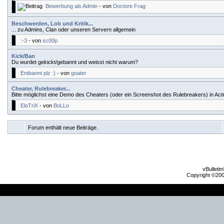
Bewerbung als Admin
- von
Doctore Frag
Beschwerden, Lob und Kritik...
... zu Admins, Clan oder unseren Servern allgemein
:-3
- von
sc00p
Kick/Ban
Du wurdet gekickt/gebannt und weisst nicht warum?
Entbannt plz :)
- von
goater
Cheater, Rulebreaker...
Bitte möglichst eine Demo des Cheaters (oder ein Screenshot des Rulebreakers) in Act
EloTriX
- von
BoLLo
Forum enthält neue Beiträge.
vBulleti
Copyright ©2000