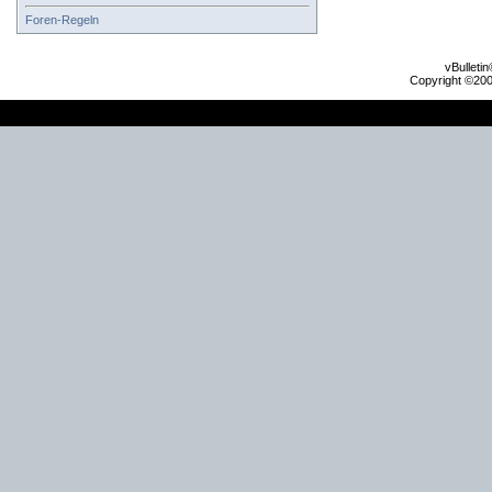
Foren-Regeln
vBulleti
Copyright ©2000