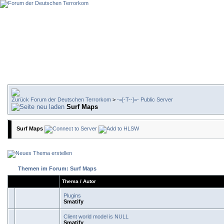
Forum der Deutschen Terrorkom
>
-=[-T--]=- Public Server
Surf Maps
Surf Maps
Themen im Forum: Surf Maps
Thema
/
Autor
Plugins
Smatify
Client world model is NULL
Smatify