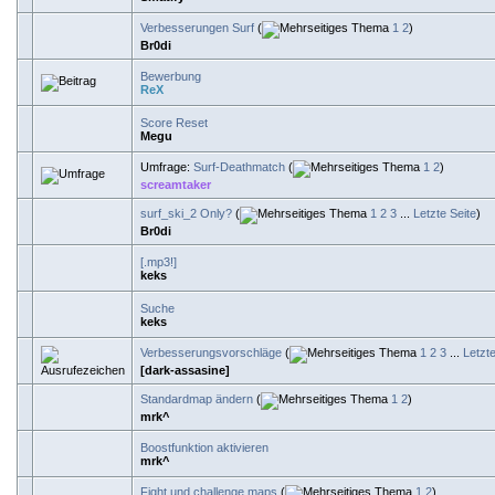
Verbesserungen Surf
(
1
2
)
Br0di
Bewerbung
ReX
Score Reset
Megu
Umfrage:
Surf-Deathmatch
(
1
2
)
screamtaker
surf_ski_2 Only?
(
1
2
3
...
Letzte Seite
)
Br0di
[.mp3!]
keks
Suche
keks
Verbesserungsvorschläge
(
1
2
3
...
Letzte
[dark-assasine]
Standardmap ändern
(
1
2
)
mrk^
Boostfunktion aktivieren
mrk^
Fight und challenge maps
(
1
2
)