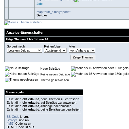
Jeix
map "surf_simplysped4"
Deluxe
Anzeige-Eigenschaften
Zeige Themen 1 bis 14 von 14
Sortiert nach
Reihenfolge
Alter
Neue Beiträge
Keine neuen Beiträge
Thema geschlossen
Forumregeln
Es ist dir
nicht erlaubt
, neue Themen zu verfassen.
Es ist dir
nicht erlaubt
, auf Beiträge zu antworten.
Es ist dir
nicht erlaubt
, Anhänge hochzuladen.
Es ist dir
nicht erlaubt
, deine Beiträge zu bearbeiten.
BB-Code
ist
an
.
Smileys
sind
an
.
[IMG]
Code ist
an
.
HTML-Code ist
aus
.