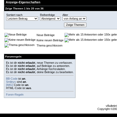
Anzeige-Eigenschaften
Zeige Themen 1 bis 20 von 36
Sortiert nach
Reihenfolge
Alter
Neue Beiträge
Keine neuen Beiträge
Thema geschlossen
Forumregeln
Es ist dir
nicht erlaubt
, neue Themen zu verfassen.
Es ist dir
nicht erlaubt
, auf Beiträge zu antworten.
Es ist dir
nicht erlaubt
, Anhänge hochzuladen.
Es ist dir
nicht erlaubt
, deine Beiträge zu bearbeiten.
BB-Code
ist
an
.
Smileys
sind
an
.
[IMG]
Code ist
an
.
HTML-Code ist
aus
.
Foren-Regeln
vBulleti
Copyright ©2000