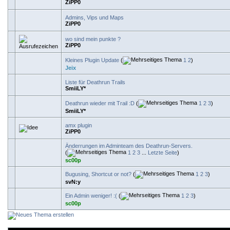
ZiPP0
Admins, Vips und Maps
ZiPP0
wo sind mein punkte ?
ZiPP0
Kleines Plugin Update
(
1
2
)
Jeix
Liste für Deathrun Trails
SmiiLY*
Deathrun wieder mit Trail :D
(
1
2
3
)
SmiiLY*
amx plugin
ZiPP0
Änderrungen im Adminteam des Deathrun-Servers.
(
1
2
3
...
Letzte Seite
)
sc00p
Bugusing, Shortcut or not?
(
1
2
3
)
svN:y
Ein Admin weniger! :(
(
1
2
3
)
sc00p