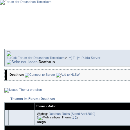
Forum der Deutschen Terrorkom
>
-=[-T--]=- Public Server
Deathrun
Deathrun
Themen im Forum: Deathrun
Thema
/
Autor
Wichtig:
Deathun-Rules [Stand:April'2010]
(
1
2
)
Diego