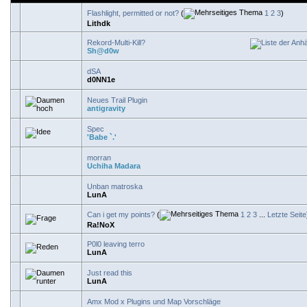
Flashlight, permitted or not?
(
1
2
3
)
Lithdk
Rekord-Multi-Kill?
Sh@d0w
dSA
d0NN1e
Neues Trail Plugin
antigravity
Spec
'Babe `.'
morran
Uchiha Madara
Unban matroska
LunA
Can i get my points?
(
1
2
3
...
Letzte Seite
Ra!NoX
P0l0 leaving terro
LunA
Just read this
LunA
Amx Mod x Plugins und Map Vorschläge