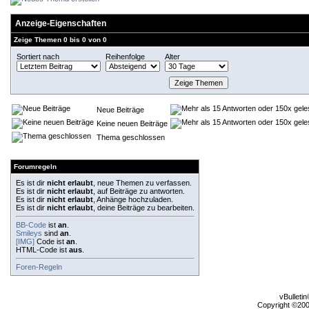
Anzeige-Eigenschaften
Zeige Themen 0 bis 0 von 0
Sortiert nach
Reihenfolge
Alter
Neue Beiträge
Keine neuen Beiträge
Thema geschlossen
Forumregeln
Es ist dir
nicht erlaubt
, neue Themen zu verfassen.
Es ist dir
nicht erlaubt
, auf Beiträge zu antworten.
Es ist dir
nicht erlaubt
, Anhänge hochzuladen.
Es ist dir
nicht erlaubt
, deine Beiträge zu bearbeiten.
BB-Code
ist
an
.
Smileys
sind
an
.
[IMG]
Code ist
an
.
HTML-Code ist
aus
.
Foren-Regeln
vBulleti
Copyright ©2000