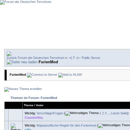
Forum der Deutschen Terrorkom
>
-=[-T--]=- Public Server
FurienMod
FurienMod
Themen im Forum: FurienMod
Thema
/
Autor
Wichtig:
Vorschläge/Fragen
(
1
2
3
...
Letzte Seite
)
CounterSny
Wichtig:
Mapspezifische Regeln für den Furienmod
(
n4lu