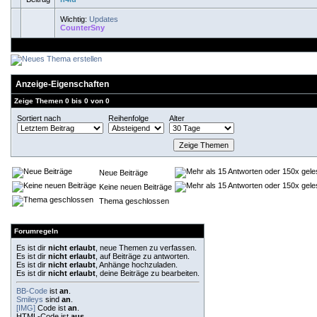
Wichtig:
Updates
CounterSny
Anzeige-Eigenschaften
Zeige Themen 0 bis 0 von 0
Sortiert nach
Reihenfolge
Alter
Neue Beiträge
Keine neuen Beiträge
Thema geschlossen
Forumregeln
Es ist dir
nicht erlaubt
, neue Themen zu verfassen.
Es ist dir
nicht erlaubt
, auf Beiträge zu antworten.
Es ist dir
nicht erlaubt
, Anhänge hochzuladen.
Es ist dir
nicht erlaubt
, deine Beiträge zu bearbeiten.
BB-Code
ist
an
.
Smileys
sind
an
.
[IMG]
Code ist
an
.
HTML-Code ist
aus
.