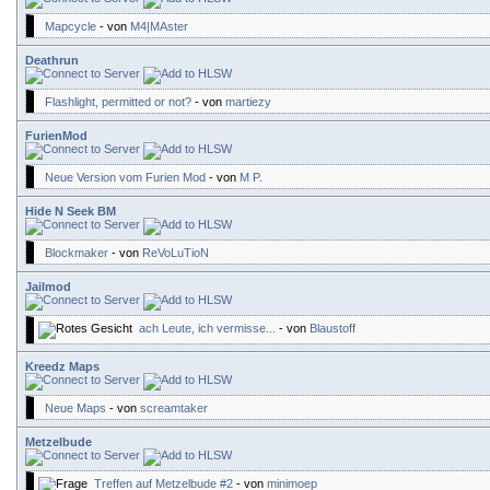
Mapcycle
- von
M4|MAster
Deathrun
Flashlight, permitted or not?
- von
martiezy
FurienMod
Neue Version vom Furien Mod
- von
M P.
Hide N Seek BM
Blockmaker
- von
ReVoLuTioN
Jailmod
ach Leute, ich vermisse...
- von
Blaustoff
Kreedz Maps
Neue Maps
- von
screamtaker
Metzelbude
Treffen auf Metzelbude #2
- von
minimoep