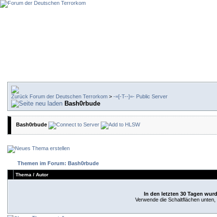
Forum der Deutschen Terrorkom
>
-=[-T--]=- Public Server
Bash0rbude
Bash0rbude
Themen im Forum: Bash0rbude
Thema
/
Autor
In den letzten 30 Tagen wur
Verwende die Schaltflächen unten, u