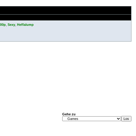
c00p
,
Sexy
,
Heffalump
Gehe zu