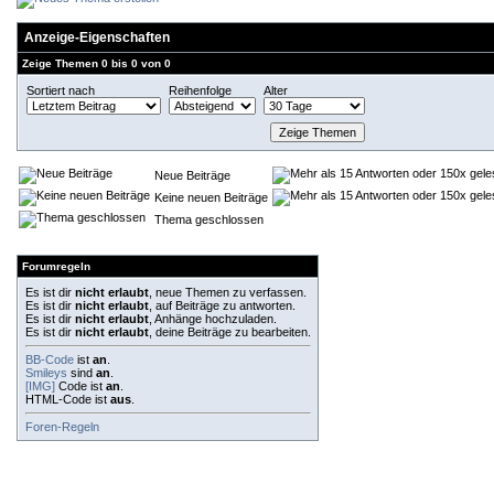
Anzeige-Eigenschaften
Zeige Themen 0 bis 0 von 0
Sortiert nach
Reihenfolge
Alter
Neue Beiträge
Keine neuen Beiträge
Thema geschlossen
Forumregeln
Es ist dir
nicht erlaubt
, neue Themen zu verfassen.
Es ist dir
nicht erlaubt
, auf Beiträge zu antworten.
Es ist dir
nicht erlaubt
, Anhänge hochzuladen.
Es ist dir
nicht erlaubt
, deine Beiträge zu bearbeiten.
BB-Code
ist
an
.
Smileys
sind
an
.
[IMG]
Code ist
an
.
HTML-Code ist
aus
.
Foren-Regeln