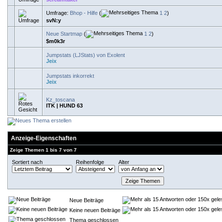
Umfrage:
Bhop - Hilfe
(
1
2
)
svN:y
Neue Startmap
(
1
2
)
$m0k3r
Jumpstats (LJStats) von Exolent
Jeix
Jumpstats inkorrekt
Jeix
Kz_toscana
ITK | HUND 63
Anzeige-Eigenschaften
Zeige Themen 1 bis 7 von 7
Sortiert nach
Reihenfolge
Alter
Neue Beiträge
Keine neuen Beiträge
Thema geschlossen