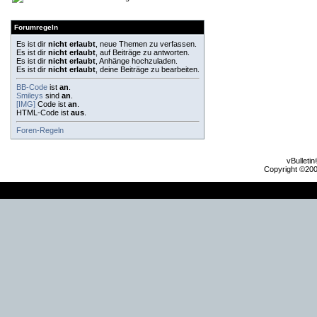
Forumregeln
Es ist dir
nicht erlaubt
, neue Themen zu verfassen.
Es ist dir
nicht erlaubt
, auf Beiträge zu antworten.
Es ist dir
nicht erlaubt
, Anhänge hochzuladen.
Es ist dir
nicht erlaubt
, deine Beiträge zu bearbeiten.
BB-Code
ist
an
.
Smileys
sind
an
.
[IMG]
Code ist
an
.
HTML-Code ist
aus
.
Foren-Regeln
vBulleti
Copyright ©2000