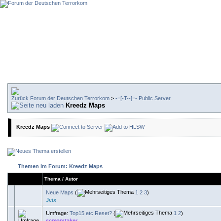
Forum der Deutschen Terrorkom
>
-=[-T--]=- Public Server
Kreedz Maps
Kreedz Maps
Themen im Forum: Kreedz Maps
Thema
/
Autor
Neue Maps
(
1
2
3
)
Jeix
Umfrage:
Top15 etc Reset?
(
1
2
)
screamtaker