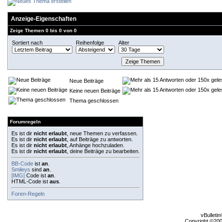
Anzeige-Eigenschaften
Zeige Themen 0 bis 0 von 0
Sortiert nach
Reihenfolge
Alter
Neue Beiträge
Keine neuen Beiträge
Thema geschlossen
Forumregeln
Es ist dir
nicht erlaubt
, neue Themen zu verfassen.
Es ist dir
nicht erlaubt
, auf Beiträge zu antworten.
Es ist dir
nicht erlaubt
, Anhänge hochzuladen.
Es ist dir
nicht erlaubt
, deine Beiträge zu bearbeiten.
BB-Code
ist
an
.
Smileys
sind
an
.
[IMG]
Code ist
an
.
HTML-Code ist
aus
.
Foren-Regeln
vBulleti
Copyright ©2000