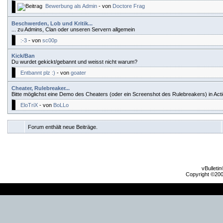
Bewerbung als Admin
- von
Doctore Frag
Beschwerden, Lob und Kritik...
... zu Admins, Clan oder unseren Servern allgemein
:-3
- von
sc00p
Kick/Ban
Du wurdet gekickt/gebannt und weisst nicht warum?
Entbannt plz :)
- von
goater
Cheater, Rulebreaker...
Bitte möglichst eine Demo des Cheaters (oder ein Screenshot des Rulebreakers) in Act
EloTriX
- von
BoLLo
Forum enthält neue Beiträge.
vBulleti
Copyright ©2000