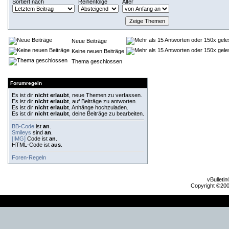
Sortiert nach
Reihenfolge
Alter
Neue Beiträge
Keine neuen Beiträge
Thema geschlossen
Forumregeln
Es ist dir
nicht erlaubt
, neue Themen zu verfassen.
Es ist dir
nicht erlaubt
, auf Beiträge zu antworten.
Es ist dir
nicht erlaubt
, Anhänge hochzuladen.
Es ist dir
nicht erlaubt
, deine Beiträge zu bearbeiten.
BB-Code
ist
an
.
Smileys
sind
an
.
[IMG]
Code ist
an
.
HTML-Code ist
aus
.
Foren-Regeln
vBulleti
Copyright ©2000