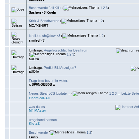
Beschwerde Jail Killu.
(
1
2
3
)
Sashen <3 Koeln
Kritik & Beschwerde
(
1
2
)
MC.T-SHIRT
Ich liebe sh@dow <3
(
1
2
)
smiley[<3]
Umfrage:
Regelvorschlag für Deathrun
(
1
2
3
)
aUD!o
Umfrage:
Profiel-Bild Anzeigen?
aUD!o
Fragt bitte bevor ihr weint.
x SP0NGEB0B x
Neues Steam/CS Update....
(
1
2
3
...
Letzte Seite
Chemical-Ali
was da los
M4|MAster
umgehend bannen !
KlotzZ
Beschwerde
(
1
2
)
Lunix