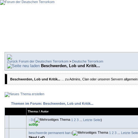
Forum der Deutschen Terrorkom
>
Deutsche Terrorkom
Beschwerden, Lob und Kritik...
Beschwerden, Lob und Kritik...
... zu Admins, Clan oder unseren Servern allgemein
Themen im Forum: Beschwerden, Lob und Kritik...
Thema
/
Autor
:-3
(
1
2
3
...
Letzte Seite
)
sc00p
beschwerde permanent ban
(
1
2
3
...
Letzte Seit
SkruLLeD