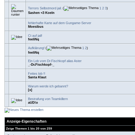
Terrors Selbstmord jail.
(
1
2
3
)
Sashen <3 Koeln
fehlerhafte Karte auf dem Gungame-Server
Moesibus
Ct auf jail!
feeliNq
Aufklärung!
(
1
2
)
feeliNq
Ein Lob vom Dr.Fischkopf alias Aster
_-Dr.Fischkopf-_
Fettes lob !!
Santa Klaut
Warum werde ich gebannt?
[x]
Bestrafung von Teamkillern
aUD!o
Anzeige-Eigenschaften
Zeige Themen 1 bis 20 von 259