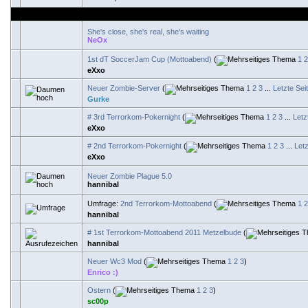
She's close, she's real, she's waiting
NeOx
1st dT SoccerJam Cup (Mottoabend)
(
1
2
eXxo
Neuer Zombie-Server
(
1
2
3
...
Letzte Sei
Gurke
# 3rd Terrorkom-Pokernight
(
1
2
3
...
Letz
eXxo
# 2nd Terrorkom-Pokernight
(
1
2
3
...
Letz
eXxo
Neuer Zombie Plague 5.0
hannibal
Umfrage:
2nd Terrorkom-Mottoabend
(
1
2
hannibal
# 1st Terrorkom-Mottoabend 2011 Metzelbude
(
hannibal
Neuer Wc3 Mod
(
1
2
3
)
Enrico :)
Ostern
(
1
2
3
)
sc00p