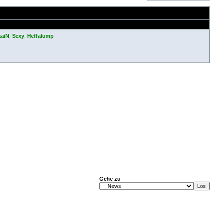
kaiN
,
Sexy
,
Heffalump
Gehe zu