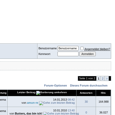
Benutzername
Angemeldet bleiben?
Kennwort
Seite 1 von 2
1
2
>
Forum-Optionen
Dieses Forum durchsuchen
Letzter Beitrag
rtung
Antworten
Hits
14.01.2013
08:42
30
164.988
von
amun-re
10.01.2010
13:40
0
36.027
von
Butters, das bin ich!