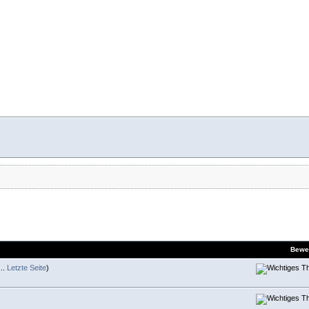
Bewe
..
Letzte Seite
)