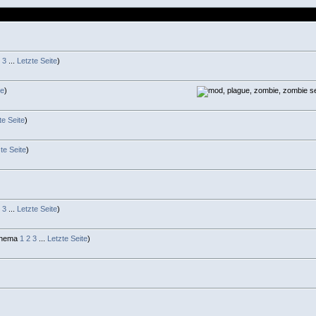
3
...
Letzte Seite
)
te
)
te Seite
)
te Seite
)
3
...
Letzte Seite
)
1
2
3
...
Letzte Seite
)