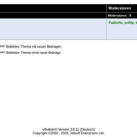
Moderatoren
Moderatoren : 5
FadinHo
,
sc00p
,
Beliebtes Thema mit neuen Beiträgen
Beliebtes Thema ohne neue Beiträge
vBulletin® Version 3.8.11 (Deutsch)
Copyright ©2000 - 2026, Jelsoft Enterprises Ltd.