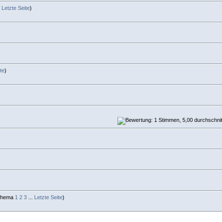
.
Letzte Seite
)
te
)
1
2
3
...
Letzte Seite
)