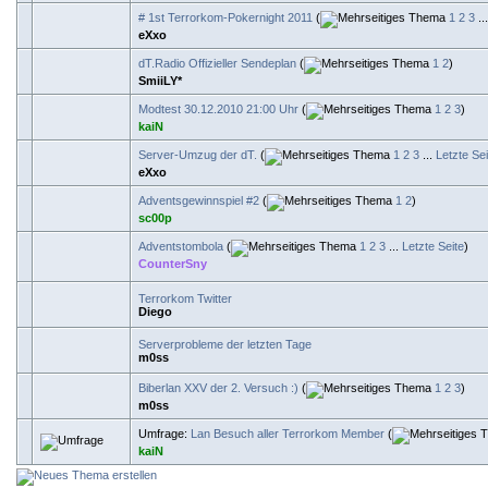
# 1st Terrorkom-Pokernight 2011
(
1
2
3
..
eXxo
dT.Radio Offizieller Sendeplan
(
1
2
)
SmiiLY*
Modtest 30.12.2010 21:00 Uhr
(
1
2
3
)
kaiN
Server-Umzug der dT.
(
1
2
3
...
Letzte Sei
eXxo
Adventsgewinnspiel #2
(
1
2
)
sc00p
Adventstombola
(
1
2
3
...
Letzte Seite
)
CounterSny
Terrorkom Twitter
Diego
Serverprobleme der letzten Tage
m0ss
Biberlan XXV der 2. Versuch :)
(
1
2
3
)
m0ss
Umfrage:
Lan Besuch aller Terrorkom Member
(
kaiN