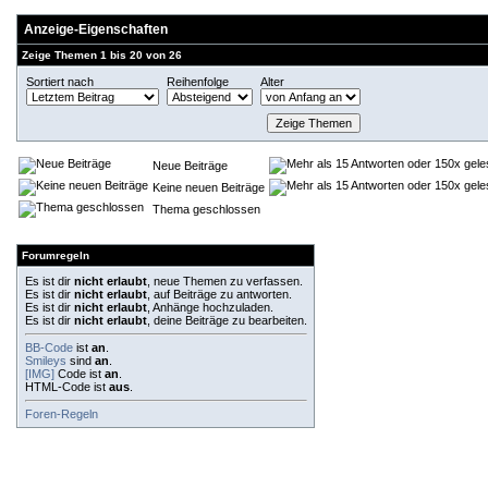
Anzeige-Eigenschaften
Zeige Themen 1 bis 20 von 26
Sortiert nach
Reihenfolge
Alter
Neue Beiträge
Keine neuen Beiträge
Thema geschlossen
Forumregeln
Es ist dir
nicht erlaubt
, neue Themen zu verfassen.
Es ist dir
nicht erlaubt
, auf Beiträge zu antworten.
Es ist dir
nicht erlaubt
, Anhänge hochzuladen.
Es ist dir
nicht erlaubt
, deine Beiträge zu bearbeiten.
BB-Code
ist
an
.
Smileys
sind
an
.
[IMG]
Code ist
an
.
HTML-Code ist
aus
.
Foren-Regeln