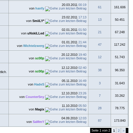
20.03.2011
00:19
61
161.606
von
hanfy
23.02.2011
17:13
13
50.451
von
SmiiLY*
02.01.2011
01:50
21
67.248
von
uNskiLLed
01.01.2011
21:44
47
117.242
von
Wichtelzwerg
20.12.2010
19:40
12
51.743
von
sc00p
12.12.2010
02:40
38
96.350
von
sc00p
05.11.2010
16:49
3
31.643
von
HadeS
12.10.2010
23:26
7
33.262
von
CounterSny
11.10.2010
05:50
28
78.775
von
Magix
04.09.2010
12:03
87
173.840
von
SaMmY
Seite 1 von 2
1
2
>