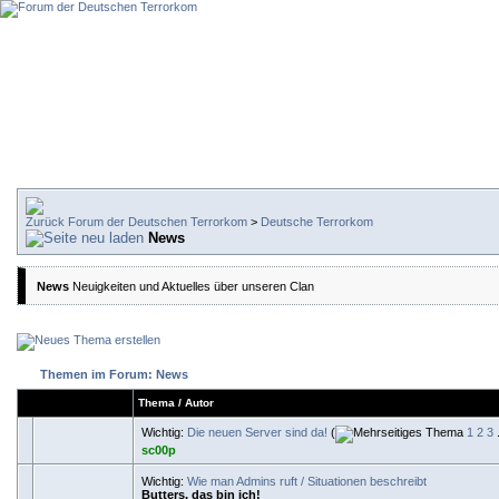
Forum der Deutschen Terrorkom
>
Deutsche Terrorkom
News
News
Neuigkeiten und Aktuelles über unseren Clan
Themen im Forum: News
Thema
/
Autor
Wichtig:
Die neuen Server sind da!
(
1
2
3
.
sc00p
Wichtig:
Wie man Admins ruft / Situationen beschreibt
Butters, das bin ich!