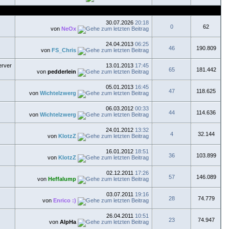
30.07.2026
20:18
0
62
von
NeOx
24.04.2013
06:25
46
190.809
von
FS_Chris
13.01.2013
17:45
65
181.442
von
pedderlein
05.01.2013
16:45
47
118.625
von
Wichtelzwerg
06.03.2012
00:33
44
114.636
von
Wichtelzwerg
24.01.2012
13:32
4
32.144
von
KlotzZ
16.01.2012
18:51
36
103.899
von
KlotzZ
02.12.2011
17:26
57
146.089
von
Heffalump
03.07.2011
19:16
28
74.779
von
Enrico :)
26.04.2011
10:51
23
74.947
von
AlpHa