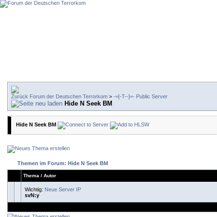
Forum der Deutschen Terrorkom
>
-=[-T--]=- Public Server
Hide N Seek BM
Hide N Seek BM
Themen im Forum: Hide N Seek BM
Thema
/
Autor
Wichtig:
Neue Server IP
svN:y