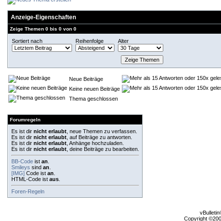
Anzeige-Eigenschaften
Zeige Themen 0 bis 0 von 0
Sortiert nach
Reihenfolge
Alter
Neue Beiträge
Keine neuen Beiträge
Thema geschlossen
Forumregeln
Es ist dir
nicht erlaubt
, neue Themen zu verfassen.
Es ist dir
nicht erlaubt
, auf Beiträge zu antworten.
Es ist dir
nicht erlaubt
, Anhänge hochzuladen.
Es ist dir
nicht erlaubt
, deine Beiträge zu bearbeiten.
BB-Code
ist
an
.
Smileys
sind
an
.
[IMG]
Code ist
an
.
HTML-Code ist
aus
.
Foren-Regeln
vBulleti
Copyright ©2000