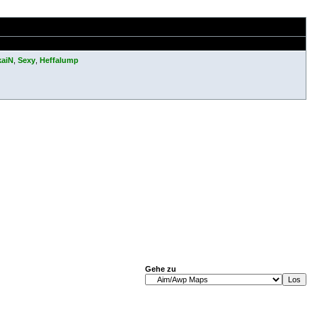
kaiN
,
Sexy
,
Heffalump
Gehe zu