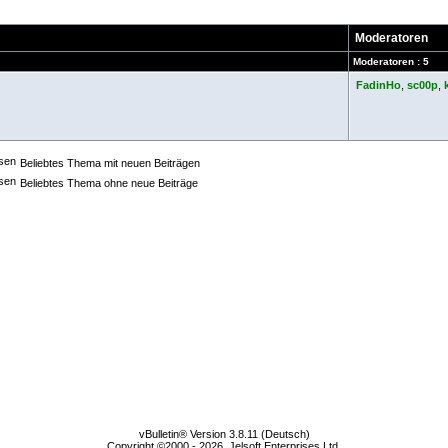
Moderatoren
Moderatoren : 5
FadinHo
,
sc00p
,
Beliebtes Thema mit neuen Beiträgen
Beliebtes Thema ohne neue Beiträge
vBulletin® Version 3.8.11 (Deutsch)
Copyright ©2000 - 2026, Jelsoft Enterprises Ltd.