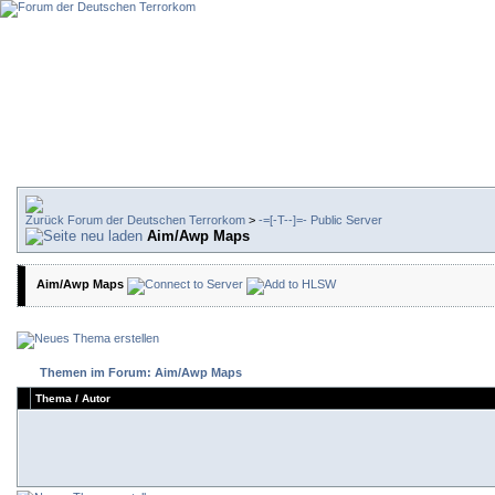
Forum der Deutschen Terrorkom
>
-=[-T--]=- Public Server
Aim/Awp Maps
Aim/Awp Maps
Themen im Forum: Aim/Awp Maps
Thema
/
Autor