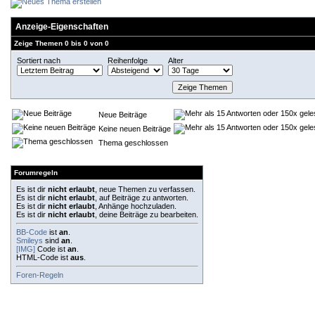
Anzeige-Eigenschaften
Zeige Themen 0 bis 0 von 0
Sortiert nach
Reihenfolge
Alter
Neue Beiträge
Keine neuen Beiträge
Thema geschlossen
Forumregeln
Es ist dir
nicht erlaubt
, neue Themen zu verfassen.
Es ist dir
nicht erlaubt
, auf Beiträge zu antworten.
Es ist dir
nicht erlaubt
, Anhänge hochzuladen.
Es ist dir
nicht erlaubt
, deine Beiträge zu bearbeiten.
BB-Code
ist
an
.
Smileys
sind
an
.
[IMG]
Code ist
an
.
HTML-Code ist
aus
.
Foren-Regeln