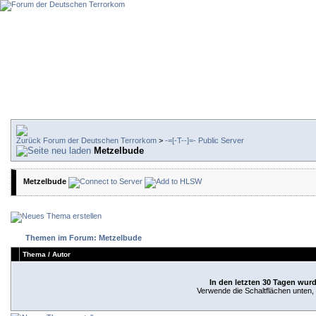
Forum der Deutschen Terrorkom
>
-=[-T--]=- Public Server
Metzelbude
Metzelbude
Themen im Forum: Metzelbude
Thema
/
Autor
In den letzten 30 Tagen wur
Verwende die Schaltflächen unten, u