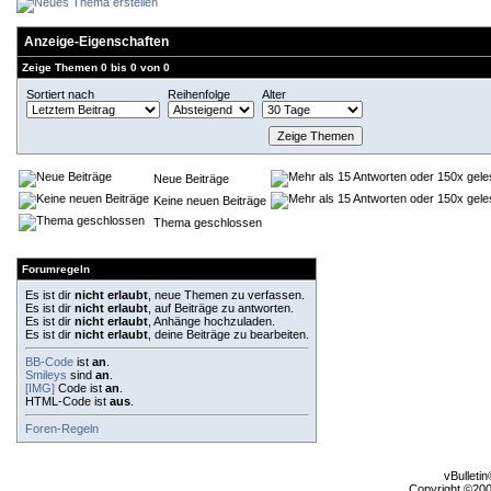
Anzeige-Eigenschaften
Zeige Themen 0 bis 0 von 0
Sortiert nach
Reihenfolge
Alter
Neue Beiträge
Keine neuen Beiträge
Thema geschlossen
Forumregeln
Es ist dir
nicht erlaubt
, neue Themen zu verfassen.
Es ist dir
nicht erlaubt
, auf Beiträge zu antworten.
Es ist dir
nicht erlaubt
, Anhänge hochzuladen.
Es ist dir
nicht erlaubt
, deine Beiträge zu bearbeiten.
BB-Code
ist
an
.
Smileys
sind
an
.
[IMG]
Code ist
an
.
HTML-Code ist
aus
.
Foren-Regeln
vBulleti
Copyright ©2000