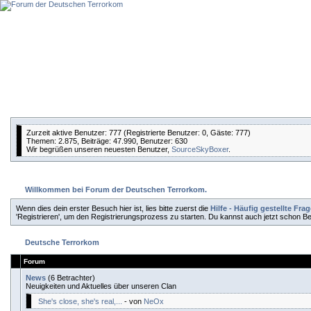
Zurzeit aktive Benutzer: 777 (Registrierte Benutzer: 0, Gäste: 777)
Themen: 2.875, Beiträge: 47.990, Benutzer: 630
Wir begrüßen unseren neuesten Benutzer,
SourceSkyBoxer
.
Willkommen bei Forum der Deutschen Terrorkom.
Wenn dies dein erster Besuch hier ist, lies bitte zuerst die
Hilfe - Häufig gestellte Fra
'Registrieren', um den Registrierungsprozess zu starten. Du kannst auch jetzt schon Be
Deutsche Terrorkom
Forum
News
(6 Betrachter)
Neuigkeiten und Aktuelles über unseren Clan
She's close, she's real,...
- von
NeOx