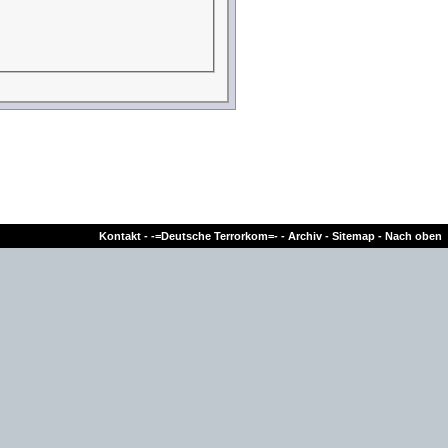
Kontakt
-
-=Deutsche Terrorkom=-
-
Archiv
-
Sitemap
-
Nach oben