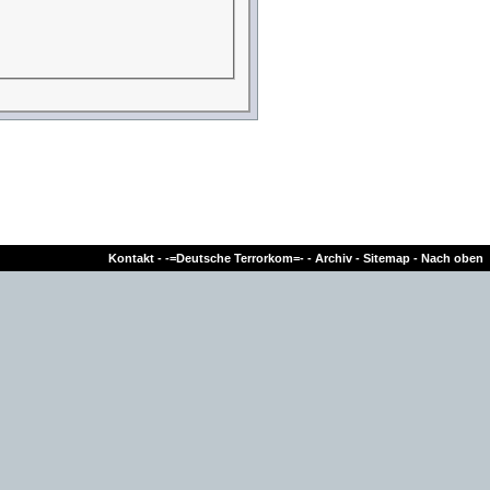
Kontakt
-
-=Deutsche Terrorkom=-
-
Archiv
-
Sitemap
-
Nach oben