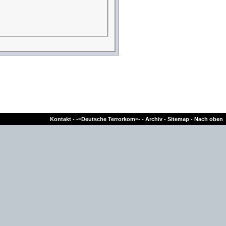
Kontakt
-
-=Deutsche Terrorkom=-
-
Archiv
-
Sitemap
-
Nach oben