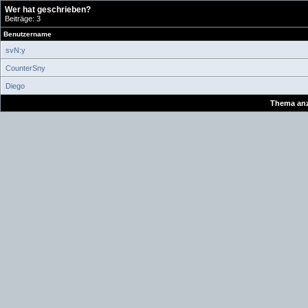
Wer hat geschrieben?
Beiträge: 3
Benutzername
svN:y
CounterSny
Diego
Thema anz