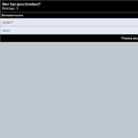
Wer hat geschrieben?
Beiträge: 3
Benutzername
SmiiLY*
Sexy
Thema anz