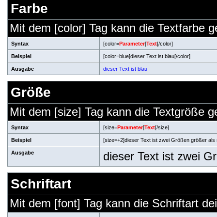
Farbe
Mit dem [color] Tag kann die Textfarbe 
Syntax
[color=
Parameter
]
Text
[/color]
Beispiel
[color=blue]dieser Text ist blau[/color]
Ausgabe
dieser Text ist blau
Größe
Mit dem [size] Tag kann die Textgröße 
Syntax
[size=
Parameter
]
Text
[/size]
Beispiel
[size=+2]dieser Text ist zwei Größen größer als 
Ausgabe
dieser Text ist zwei 
Schriftart
Mit dem [font] Tag kann die Schriftart d