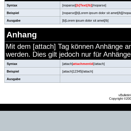
Syntax
[noparse]
[b]Text[/b]
[/noparse]
Beispiel
[noparse][b]Lorem ipsum dolor sit amet[/b][/nopa
Ausgabe
[b]Lorem ipsum dolor sit amet[/b]
Anhang
Mit dem [attach] Tag können Anhänge an b
werden. Dies gilt jedoch nur für Anhäng
Syntax
[attach]
attachmentid
[/attach]
Beispiel
[attach]12345[/attach]
Ausgabe
vBulleti
Copyright ©2000