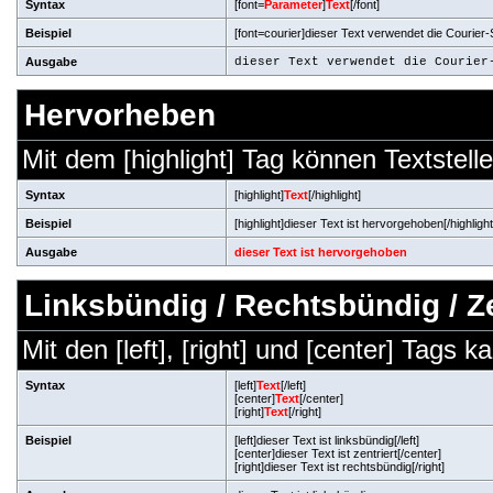
Syntax
[font=
Parameter
]
Text
[/font]
Beispiel
[font=courier]dieser Text verwendet die Courier-Sc
Ausgabe
dieser Text verwendet die Courier
Hervorheben
Mit dem [highlight] Tag können Textste
Syntax
[highlight]
Text
[/highlight]
Beispiel
[highlight]dieser Text ist hervorgehoben[/highlight
Ausgabe
dieser Text ist hervorgehoben
Linksbündig / Rechtsbündig / Ze
Mit den [left], [right] und [center] Tags 
Syntax
[left]
Text
[/left]
[center]
Text
[/center]
[right]
Text
[/right]
Beispiel
[left]dieser Text ist linksbündig[/left]
[center]dieser Text ist zentriert[/center]
[right]dieser Text ist rechtsbündig[/right]