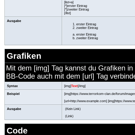
[list=a]
[*]erster Eintrag
[*]zweiter Eintrag
[/list]
Ausgabe
erster Eintrag
zweiter Eintrag
erster Eintrag
zweiter Eintrag
Grafiken
Mit dem [img] Tag kannst du Grafiken in
BB-Code auch mit dem [url] Tag verbinden
Syntax
[img]
Text
[/img]
Beispiel
[img]https://www.terrorkom-clan.de/forum/images/
[url=http://www.example.com] [img]https://www.te
Ausgabe
(Kein Link)
(Link)
Code