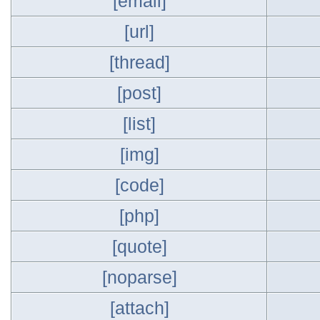
[email]
[url]
[thread]
[post]
[list]
[img]
[code]
[php]
[quote]
[noparse]
[attach]