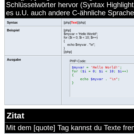
Schlüsselwörter hervor (Syntax Highligh
es u.U. auch andere C-ähnliche Sprachen
Syntax
[php]
Text
[/php]
Beispiel
[php]
$myvar = 'Hello World!';
for ($
i = 0; $i < 10; $i++)
{
echo $myvar . "\n";
}
[/php]
Ausgabe
PHP-Code:
$myvar
=
'Hello World!'
;
for (
$i
=
0
;
$i
<
10
;
$i
++)
{
echo
$myvar
.
"\n"
;
}
Zitat
Mit dem [quote] Tag kannst du Texte frem