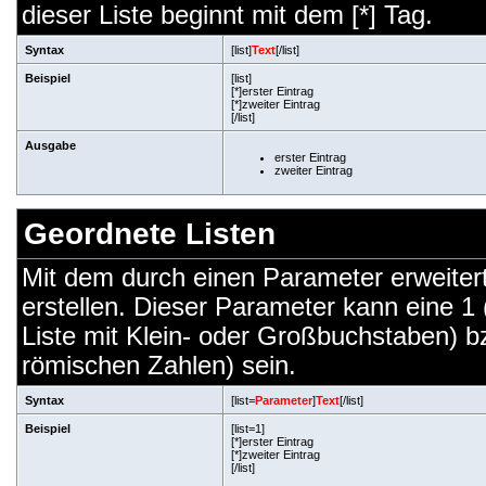
dieser Liste beginnt mit dem [*] Tag.
Syntax
[list]
Text
[/list]
Beispiel
[list]
[*]erster Eintrag
[*]zweiter Eintrag
[/list]
Ausgabe
erster Eintrag
zweiter Eintrag
Geordnete Listen
Mit dem durch einen Parameter erweiterte
erstellen. Dieser Parameter kann eine 1 
Liste mit Klein- oder Großbuchstaben) bz
römischen Zahlen) sein.
Syntax
[list=
Parameter
]
Text
[/list]
Beispiel
[list=1]
[*]erster Eintrag
[*]zweiter Eintrag
[/list]