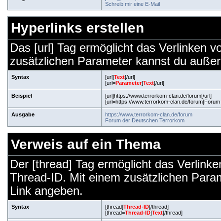
Schreib mir eine E-Mail
Hyperlinks erstellen
Das [url] Tag ermöglicht das Verlinken 
zusätzlichen Parameter kannst du auße
Syntax
[url]
Text
[/url]
[url=
Parameter
]
Text
[/url]
Beispiel
[url]https://www.terrorkom-clan.de/forum[/url]
[url=https://www.terrorkom-clan.de/forum]Forum
Ausgabe
https://www.terrorkom-clan.de/forum
Forum der Deutschen Terrorkom
Verweis auf ein Thema
Der [thread] Tag ermöglicht das Verlink
Thread-ID. Mit einem zusätzlichen Par
Link angeben.
Syntax
[thread]
Thread-ID
[/thread]
[thread=
Thread-ID
]
Text
[/thread]