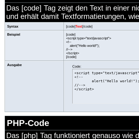
Das [code] Tag zeigt den Text in einer n
und erhält damit Textformatierungen, wie
Syntax
[code]
Text
[/code]
Beispiel
[code]
<script type="text/javascript">
<!--
alert("Hello world!");
//-->
</script>
[/code]
Ausgabe
Code:
<script type="text/javascript"
<!--

	alert("Hello world!");

//-->

</script>
PHP-Code
Das [php] Tag funktioniert genauso wie 