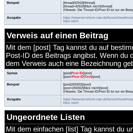
Beispiel
[thread]42918[/thread]
[thread=42918]Klick mich![/thread]
(Hinweis: Die Thread-ID/Post-ID ist nur ein Beis
Ausgabe
https://www.terrorkom-clan.de/forum/showthre
Klick mich!
Verweis auf einen Beitrag
Mit dem [post] Tag kannst du auf bestim
Post-ID des Beitrags angibst. Wenn du 
dem Verweis auch eine Bezeichnung ge
Syntax
[post]
Post-ID
[/post]
[post=
Post-ID
]
Text
[/post]
Beispiel
[post]269302[/post]
[post=269302]Klick mich![/post]
(Hinweis: Die Thread-ID/Post-ID ist nur ein Beis
Ausgabe
https://www.terrorkom-clan.de/forum/showthr
Klick mich!
Ungeordnete Listen
Mit dem einfachen [list] Tag kannst du un