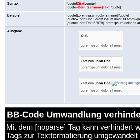
Syntax
[quote]
Zitat
[/quote]
[quote=
Benutzername
]
Text
[/quote]
Beispiel
[quote]Lorem ipsum dolor sit amet[/quote]
[quote=John Doe]Lorem ipsum dolor sit amet[/qu
[quote=John Doe;52979]Lorem ipsum dolor sit am
Ausgabe
Zitat:
Lorem ipsum dolor sit amet
Zitat von
John Doe
Lorem ipsum dolor sit amet
Zitat von
John Doe
Lorem ipsum dolor sit amet
BB-Code Umwandlung verhinde
Mit dem [noparse] Tag kann verhindert 
Tags zur Textformatierung umgewandelt 