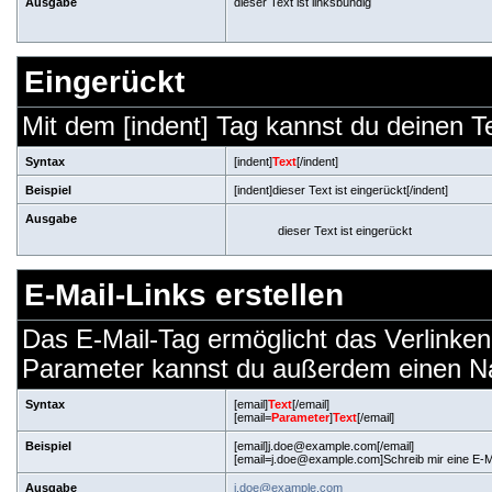
Ausgabe
dieser Text ist linksbündig
Eingerückt
Mit dem [indent] Tag kannst du deinen T
Syntax
[indent]
Text
[/indent]
Beispiel
[indent]dieser Text ist eingerückt[/indent]
Ausgabe
dieser Text ist eingerückt
E-Mail-Links erstellen
Das E-Mail-Tag ermöglicht das Verlinken
Parameter kannst du außerdem einen N
Syntax
[email]
Text
[/email]
[email=
Parameter
]
Text
[/email]
Beispiel
[email]j.doe@example.com[/email]
[email=j.doe@example.com]Schreib mir eine E-Ma
Ausgabe
j.doe@example.com