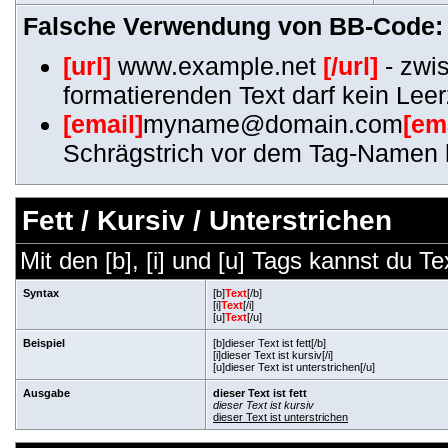
Falsche Verwendung von BB-Code:
[url]
www.example.net
[/url]
- zwi
formatierenden Text darf kein Lee
[email]
myname@domain.com
[em
Schrägstrich vor dem Tag-Namen 
Fett / Kursiv / Unterstrichen
Mit den [b], [i] und [u] Tags kannst du Te
Syntax
[b]
Text
[/b]
[i]
Text
[/i]
[u]
Text
[/u]
Beispiel
[b]dieser Text ist fett[/b]
[i]dieser Text ist kursiv[/i]
[u]dieser Text ist unterstrichen[/u]
Ausgabe
dieser Text ist fett
dieser Text ist kursiv
dieser Text ist unterstrichen