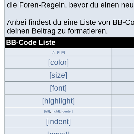
die Foren-Regeln, bevor du einen neue
Anbei findest du eine Liste von BB-
deinen Beitrag zu formatieren.
BB-Code Liste
[b]
,
[i]
,
[u]
[color]
[size]
[font]
[highlight]
[left]
,
[right]
,
[center]
[indent]