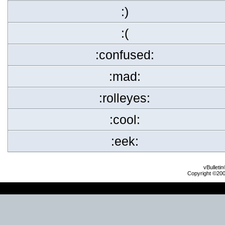
:)
:(
:confused:
:mad:
:rolleyes:
:cool:
:eek:
vBulleti
Copyright ©2000