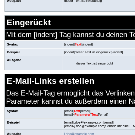
Ausgabe
dieser Text ist linksbündig
Eingerückt
Mit dem [indent] Tag kannst du deinen T
Syntax
[indent]
Text
[/indent]
Beispiel
[indent]dieser Text ist eingerückt[/indent]
Ausgabe
dieser Text ist eingerückt
E-Mail-Links erstellen
Das E-Mail-Tag ermöglicht das Verlinken
Parameter kannst du außerdem einen N
Syntax
[email]
Text
[/email]
[email=
Parameter
]
Text
[/email]
Beispiel
[email]j.doe@example.com[/email]
[email=j.doe@example.com]Schreib mir eine E-Ma
Ausgabe
j.doe@example.com