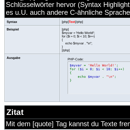
Schlüsselwörter hervor (Syntax Highligh
es u.U. auch andere C-ähnliche Sprachen
Syntax
[php]
Text
[/php]
Beispiel
[php]
$myvar = 'Hello World!';
for ($
i = 0; $i < 10; $i++)
{
echo $myvar . "\n";
}
[/php]
Ausgabe
PHP-Code:
$myvar
=
'Hello World!'
;
for (
$i
=
0
;
$i
<
10
;
$i
++)
{
echo
$myvar
.
"\n"
;
}
Zitat
Mit dem [quote] Tag kannst du Texte frem