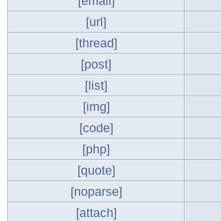
[email]
[url]
[thread]
[post]
[list]
[img]
[code]
[php]
[quote]
[noparse]
[attach]