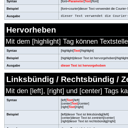
Syntax
[font=
Parameter
]
Text
[/font]
Beispiel
[font=courier]dieser Text verwendet die Courier-Sc
Ausgabe
dieser Text verwendet die Courier
Hervorheben
Mit dem [highlight] Tag können Textste
Syntax
[highlight]
Text
[/highlight]
Beispiel
[highlight]dieser Text ist hervorgehoben[/highlight
Ausgabe
dieser Text ist hervorgehoben
Linksbündig / Rechtsbündig / Ze
Mit den [left], [right] und [center] Tags 
Syntax
[left]
Text
[/left]
[center]
Text
[/center]
[right]
Text
[/right]
Beispiel
[left]dieser Text ist linksbündig[/left]
[center]dieser Text ist zentriert[/center]
[right]dieser Text ist rechtsbündig[/right]