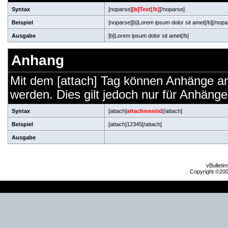
Syntax
[noparse]
[b]Text[/b]
[/noparse]
Beispiel
[noparse][b]Lorem ipsum dolor sit amet[/b][/nopa
Ausgabe
[b]Lorem ipsum dolor sit amet[/b]
Anhang
Mit dem [attach] Tag können Anhänge an b
werden. Dies gilt jedoch nur für Anhäng
Syntax
[attach]
attachmentid
[/attach]
Beispiel
[attach]12345[/attach]
Ausgabe
vBulleti
Copyright ©2000