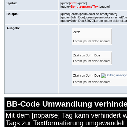
Syntax
[quote]
Zitat
[/quote]
[quote=
Benutzername
]
Text
[/quote]
Beispiel
[quote]Lorem ipsum dolor sit amet[/quote]
[quote=John Doe]Lorem ipsum dolor sit amet[/qu
[quote=John Doe;52979]Lorem ipsum dolor sit am
Ausgabe
Zitat:
Lorem ipsum dolor sit amet
Zitat von
John Doe
Lorem ipsum dolor sit amet
Zitat von
John Doe
Lorem ipsum dolor sit amet
BB-Code Umwandlung verhinde
Mit dem [noparse] Tag kann verhindert 
Tags zur Textformatierung umgewandelt 