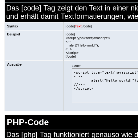
Das [code] Tag zeigt den Text in einer n
und erhält damit Textformatierungen, wie
Syntax
[code]
Text
[/code]
Beispiel
[code]
<script type="text/javascript">
<!--
alert("Hello world!");
//-->
</script>
[/code]
Ausgabe
Code:
<script type="text/javascript"
<!--

	alert("Hello world!");

//-->

</script>
PHP-Code
Das [php] Tag funktioniert genauso wie 