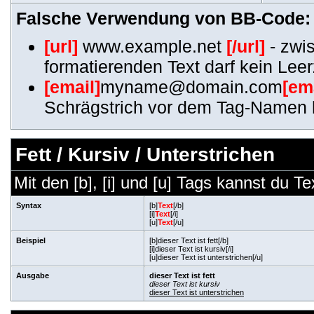
Falsche Verwendung von BB-Code:
[url]
www.example.net
[/url]
- zwi
formatierenden Text darf kein Lee
[email]
myname@domain.com
[em
Schrägstrich vor dem Tag-Namen 
Fett / Kursiv / Unterstrichen
Mit den [b], [i] und [u] Tags kannst du Te
Syntax
[b]
Text
[/b]
[i]
Text
[/i]
[u]
Text
[/u]
Beispiel
[b]dieser Text ist fett[/b]
[i]dieser Text ist kursiv[/i]
[u]dieser Text ist unterstrichen[/u]
Ausgabe
dieser Text ist fett
dieser Text ist kursiv
dieser Text ist unterstrichen