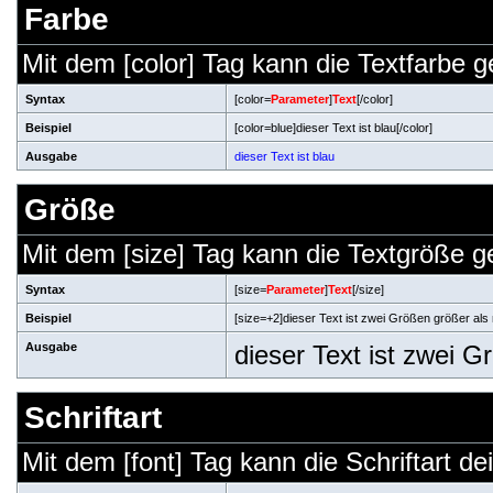
Farbe
Mit dem [color] Tag kann die Textfarbe 
Syntax
[color=
Parameter
]
Text
[/color]
Beispiel
[color=blue]dieser Text ist blau[/color]
Ausgabe
dieser Text ist blau
Größe
Mit dem [size] Tag kann die Textgröße 
Syntax
[size=
Parameter
]
Text
[/size]
Beispiel
[size=+2]dieser Text ist zwei Größen größer als 
Ausgabe
dieser Text ist zwei 
Schriftart
Mit dem [font] Tag kann die Schriftart d