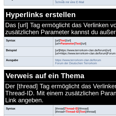
Schreib mir eine E-Mail
Hyperlinks erstellen
Das [url] Tag ermöglicht das Verlinken 
zusätzlichen Parameter kannst du auße
Syntax
[url]
Text
[/url]
[url=
Parameter
]
Text
[/url]
Beispiel
[url]https://www.terrorkom-clan.de/forum[/url]
[url=https://www.terrorkom-clan.de/forum]Forum
Ausgabe
https://www.terrorkom-clan.de/forum
Forum der Deutschen Terrorkom
Verweis auf ein Thema
Der [thread] Tag ermöglicht das Verlink
Thread-ID. Mit einem zusätzlichen Par
Link angeben.
Syntax
[thread]
Thread-ID
[/thread]
[thread=
Thread-ID
]
Text
[/thread]