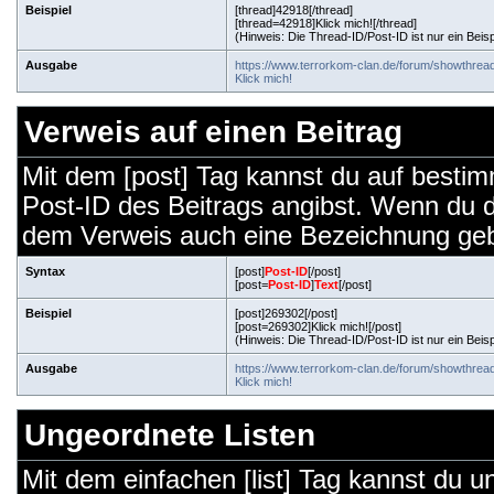
Beispiel
[thread]42918[/thread]
[thread=42918]Klick mich![/thread]
(Hinweis: Die Thread-ID/Post-ID ist nur ein Beis
Ausgabe
https://www.terrorkom-clan.de/forum/showthre
Klick mich!
Verweis auf einen Beitrag
Mit dem [post] Tag kannst du auf bestim
Post-ID des Beitrags angibst. Wenn du 
dem Verweis auch eine Bezeichnung ge
Syntax
[post]
Post-ID
[/post]
[post=
Post-ID
]
Text
[/post]
Beispiel
[post]269302[/post]
[post=269302]Klick mich![/post]
(Hinweis: Die Thread-ID/Post-ID ist nur ein Beis
Ausgabe
https://www.terrorkom-clan.de/forum/showthr
Klick mich!
Ungeordnete Listen
Mit dem einfachen [list] Tag kannst du un