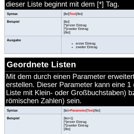
dieser Liste beginnt mit dem [*] Tag.
Syntax
[list]
Text
[/list]
Beispiel
[list]
[*]erster Eintrag
[*]zweiter Eintrag
[/list]
Ausgabe
erster Eintrag
zweiter Eintrag
Geordnete Listen
Mit dem durch einen Parameter erweiterte
erstellen. Dieser Parameter kann eine 1 
Liste mit Klein- oder Großbuchstaben) bz
römischen Zahlen) sein.
Syntax
[list=
Parameter
]
Text
[/list]
Beispiel
[list=1]
[*]erster Eintrag
[*]zweiter Eintrag
[/list]