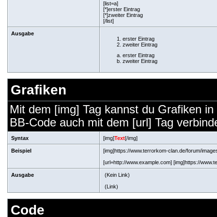
[list=a]
[*]erster Eintrag
[*]zweiter Eintrag
[/list]
Ausgabe
erster Eintrag
zweiter Eintrag
erster Eintrag
zweiter Eintrag
Grafiken
Mit dem [img] Tag kannst du Grafiken in
BB-Code auch mit dem [url] Tag verbinden
Syntax
[img]
Text
[/img]
Beispiel
[img]https://www.terrorkom-clan.de/forum/images/
[url=http://www.example.com] [img]https://www.te
Ausgabe
(Kein Link)
(Link)
Code