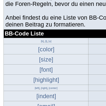
die Foren-Regeln, bevor du einen neue
Anbei findest du eine Liste von BB-
deinen Beitrag zu formatieren.
BB-Code Liste
[b]
,
[i]
,
[u]
[color]
[size]
[font]
[highlight]
[left]
,
[right]
,
[center]
[indent]