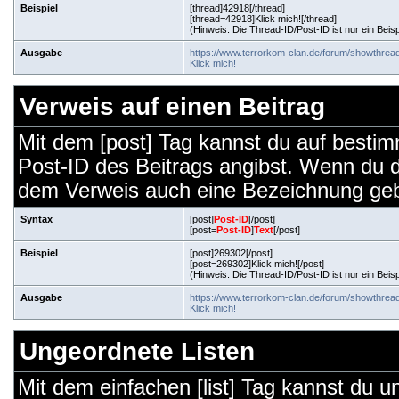
Beispiel
[thread]42918[/thread]
[thread=42918]Klick mich![/thread]
(Hinweis: Die Thread-ID/Post-ID ist nur ein Beis
Ausgabe
https://www.terrorkom-clan.de/forum/showthre
Klick mich!
Verweis auf einen Beitrag
Mit dem [post] Tag kannst du auf bestim
Post-ID des Beitrags angibst. Wenn du 
dem Verweis auch eine Bezeichnung ge
Syntax
[post]
Post-ID
[/post]
[post=
Post-ID
]
Text
[/post]
Beispiel
[post]269302[/post]
[post=269302]Klick mich![/post]
(Hinweis: Die Thread-ID/Post-ID ist nur ein Beis
Ausgabe
https://www.terrorkom-clan.de/forum/showthr
Klick mich!
Ungeordnete Listen
Mit dem einfachen [list] Tag kannst du un