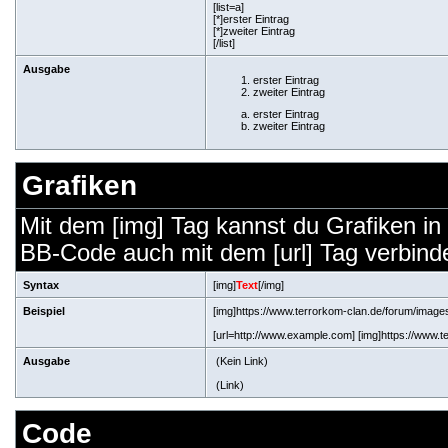
[list=a]
[*]erster Eintrag
[*]zweiter Eintrag
[/list]
Ausgabe
erster Eintrag
zweiter Eintrag
erster Eintrag
zweiter Eintrag
Grafiken
Mit dem [img] Tag kannst du Grafiken in
BB-Code auch mit dem [url] Tag verbinden
Syntax
[img]
Text
[/img]
Beispiel
[img]https://www.terrorkom-clan.de/forum/images/
[url=http://www.example.com] [img]https://www.te
Ausgabe
(Kein Link)
(Link)
Code