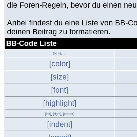
die Foren-Regeln, bevor du einen neue
Anbei findest du eine Liste von BB-
deinen Beitrag zu formatieren.
BB-Code Liste
[b]
,
[i]
,
[u]
[color]
[size]
[font]
[highlight]
[left]
,
[right]
,
[center]
[indent]