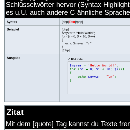
Schlüsselwörter hervor (Syntax Highligh
es u.U. auch andere C-ähnliche Sprachen
Syntax
[php]
Text
[/php]
Beispiel
[php]
$myvar = 'Hello World!';
for ($
i = 0; $i < 10; $i++)
{
echo $myvar . "\n";
}
[/php]
Ausgabe
PHP-Code:
$myvar
=
'Hello World!'
;
for (
$i
=
0
;
$i
<
10
;
$i
++)
{
echo
$myvar
.
"\n"
;
}
Zitat
Mit dem [quote] Tag kannst du Texte frem