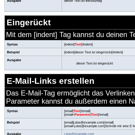
Ausgabe
dieser Text ist linksbündig
Eingerückt
Mit dem [indent] Tag kannst du deinen T
Syntax
[indent]
Text
[/indent]
Beispiel
[indent]dieser Text ist eingerückt[/indent]
Ausgabe
dieser Text ist eingerückt
E-Mail-Links erstellen
Das E-Mail-Tag ermöglicht das Verlinken
Parameter kannst du außerdem einen N
Syntax
[email]
Text
[/email]
[email=
Parameter
]
Text
[/email]
Beispiel
[email]j.doe@example.com[/email]
[email=j.doe@example.com]Schreib mir eine E-Ma
Ausgabe
j.doe@example.com