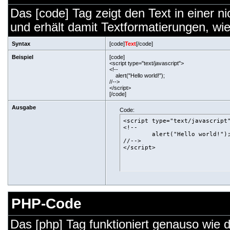
Das [code] Tag zeigt den Text in einer n
und erhält damit Textformatierungen, wie
Syntax
[code]
Text
[/code]
Beispiel
[code]
<script type="text/javascript">
<!--
alert("Hello world!");
//-->
</script>
[/code]
Ausgabe
Code:
<script type="text/javascript"
<!--

	alert("Hello world!");

//-->

</script>
PHP-Code
Das [php] Tag funktioniert genauso wie 