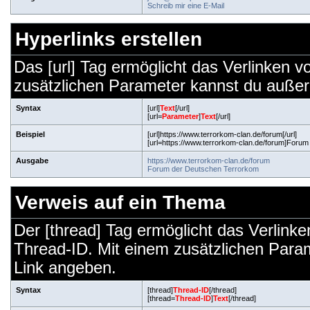
Schreib mir eine E-Mail
Hyperlinks erstellen
Das [url] Tag ermöglicht das Verlinken 
zusätzlichen Parameter kannst du auße
Syntax
[url]
Text
[/url]
[url=
Parameter
]
Text
[/url]
Beispiel
[url]https://www.terrorkom-clan.de/forum[/url]
[url=https://www.terrorkom-clan.de/forum]Forum
Ausgabe
https://www.terrorkom-clan.de/forum
Forum der Deutschen Terrorkom
Verweis auf ein Thema
Der [thread] Tag ermöglicht das Verlink
Thread-ID. Mit einem zusätzlichen Par
Link angeben.
Syntax
[thread]
Thread-ID
[/thread]
[thread=
Thread-ID
]
Text
[/thread]