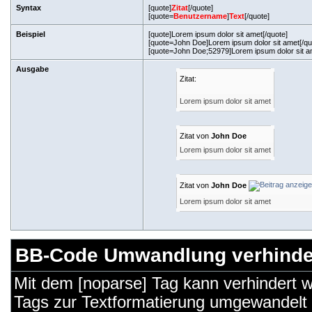
Syntax
[quote]
Zitat
[/quote]
[quote=
Benutzername
]
Text
[/quote]
Beispiel
[quote]Lorem ipsum dolor sit amet[/quote]
[quote=John Doe]Lorem ipsum dolor sit amet[/qu
[quote=John Doe;52979]Lorem ipsum dolor sit am
Ausgabe
Zitat:
Lorem ipsum dolor sit amet
Zitat von
John Doe
Lorem ipsum dolor sit amet
Zitat von
John Doe
Lorem ipsum dolor sit amet
BB-Code Umwandlung verhinde
Mit dem [noparse] Tag kann verhindert 
Tags zur Textformatierung umgewandelt 