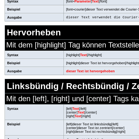
Syntax
[font=
Parameter
]
Text
[/font]
Beispiel
[font=courier]dieser Text verwendet die Courier-Sc
Ausgabe
dieser Text verwendet die Courier
Hervorheben
Mit dem [highlight] Tag können Textste
Syntax
[highlight]
Text
[/highlight]
Beispiel
[highlight]dieser Text ist hervorgehoben[/highlight
Ausgabe
dieser Text ist hervorgehoben
Linksbündig / Rechtsbündig / Ze
Mit den [left], [right] und [center] Tags 
Syntax
[left]
Text
[/left]
[center]
Text
[/center]
[right]
Text
[/right]
Beispiel
[left]dieser Text ist linksbündig[/left]
[center]dieser Text ist zentriert[/center]
[right]dieser Text ist rechtsbündig[/right]