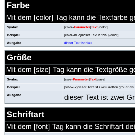
Farbe
Mit dem [color] Tag kann die Textfarbe 
Syntax
[color=
Parameter
]
Text
[/color]
Beispiel
[color=blue]dieser Text ist blau[/color]
Ausgabe
dieser Text ist blau
Größe
Mit dem [size] Tag kann die Textgröße 
Syntax
[size=
Parameter
]
Text
[/size]
Beispiel
[size=+2]dieser Text ist zwei Größen größer als 
Ausgabe
dieser Text ist zwei 
Schriftart
Mit dem [font] Tag kann die Schriftart d