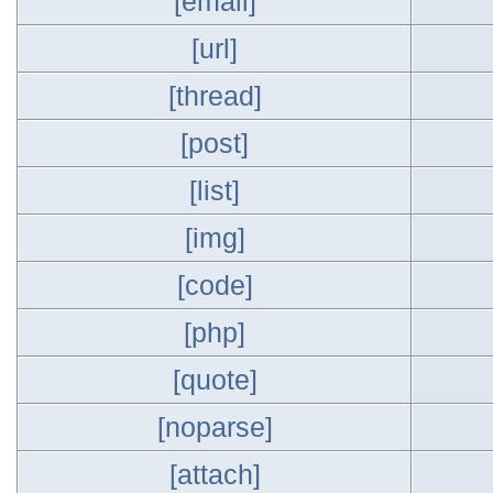
[email]
[url]
[thread]
[post]
[list]
[img]
[code]
[php]
[quote]
[noparse]
[attach]