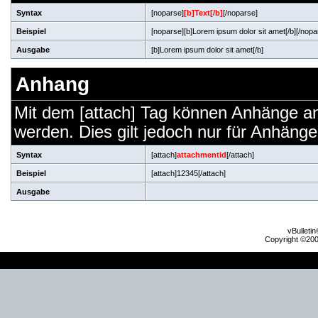
Syntax
[noparse]
[b]Text[/b]
[/noparse]
Beispiel
[noparse][b]Lorem ipsum dolor sit amet[/b][/nopa
Ausgabe
[b]Lorem ipsum dolor sit amet[/b]
Anhang
Mit dem [attach] Tag können Anhänge an b
werden. Dies gilt jedoch nur für Anhäng
Syntax
[attach]
attachmentid
[/attach]
Beispiel
[attach]12345[/attach]
Ausgabe
vBulleti
Copyright ©2000