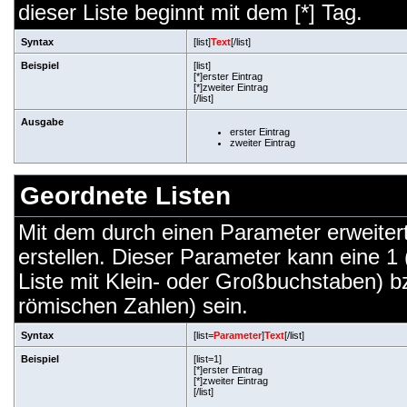
dieser Liste beginnt mit dem [*] Tag.
Syntax
[list]
Text
[/list]
Beispiel
[list]
[*]erster Eintrag
[*]zweiter Eintrag
[/list]
Ausgabe
erster Eintrag
zweiter Eintrag
Geordnete Listen
Mit dem durch einen Parameter erweiterte
erstellen. Dieser Parameter kann eine 1 
Liste mit Klein- oder Großbuchstaben) bz
römischen Zahlen) sein.
Syntax
[list=
Parameter
]
Text
[/list]
Beispiel
[list=1]
[*]erster Eintrag
[*]zweiter Eintrag
[/list]