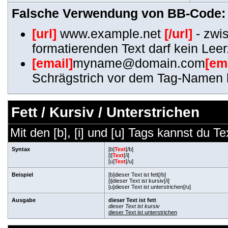
Falsche Verwendung von BB-Code:
[url]
www.example.net
[/url]
- zwi
formatierenden Text darf kein Lee
[email]
myname@domain.com
[em
Schrägstrich vor dem Tag-Namen 
Fett / Kursiv / Unterstrichen
Mit den [b], [i] und [u] Tags kannst du Te
Syntax
[b]
Text
[/b]
[i]
Text
[/i]
[u]
Text
[/u]
Beispiel
[b]dieser Text ist fett[/b]
[i]dieser Text ist kursiv[/i]
[u]dieser Text ist unterstrichen[/u]
Ausgabe
dieser Text ist fett
dieser Text ist kursiv
dieser Text ist unterstrichen