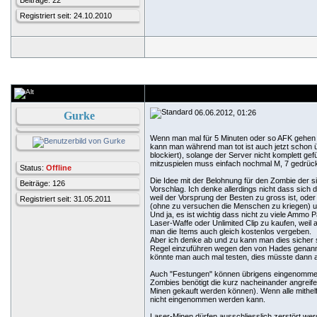
Beiträge: 22
Registriert seit: 24.10.2010
06.06.2012, 01:26
Gurke
Wenn man mal für 5 Minuten oder so AFK gehen m
kann man während man tot ist auch jetzt schon ü
blockiert), solange der Server nicht komplett gef
mitzuspielen muss einfach nochmal M, 7 gedrüc
Status:
Offline
Die Idee mit der Belohnung für den Zombie der si
Beiträge: 126
Vorschlag. Ich denke allerdings nicht dass sich
weil der Vorsprung der Besten zu gross ist, oder
Registriert seit: 31.05.2011
(ohne zu versuchen die Menschen zu kriegen) 
Und ja, es ist wichtig dass nicht zu viele Ammo P
Laser-Waffe oder Unlimited Clip zu kaufen, weil
man die Items auch gleich kostenlos vergeben.
Aber ich denke ab und zu kann man dies sicher so
Regel einzuführen wegen den von Hades genannt
könnte man auch mal testen, dies müsste dann ab
Auch "Festungen" können übrigens eingenommen
Zombies benötigt die kurz nacheinander angrei
Minen gekauft werden können). Wenn alle mithelf
nicht eingenommen werden kann.
Laser-Minen dürfen ausschliesslich zerstört w