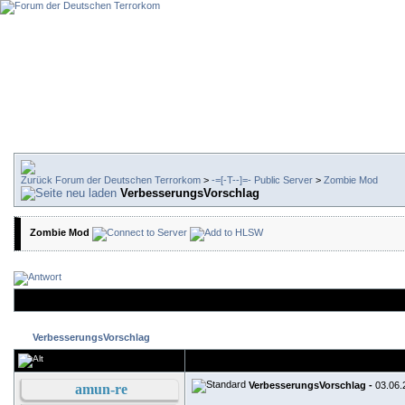
Forum der Deutschen Terrorkom
>
-=[-T--]=- Public Server
>
Zombie Mod
VerbesserungsVorschlag
Zombie Mod
VerbesserungsVorschlag
VerbesserungsVorschlag -
03.06.
amun-re