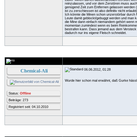
reinzulassen, und vor dem Zerstören muss auch
genügend Zeit zum Entfernen gelassen werden 
ist zu zerschiessen ist also definitiv nicht erlau
Ich könnte die Minen schon unzerstörbar durch
Leute damit geblockt/gebuggt werden und man ka
die Mine dann einfach niemandem gehört wenn man
momentan zumindest wenn es beim Reinkommen pa
bestrafen kann. Dass jemand aus dem Versteck d
dadurch nur ins eigene Fleisch schneidet.
06.06.2012, 01:28
Chemical-Ali
Wurde hier schon mal erwähnt, daß Gurke hässl
Status:
Offline
Beiträge: 273
Registriert seit: 04.10.2010