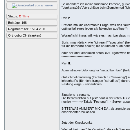
So nachdem ich meine furienmod karriere, gurke
"denkanstöße"/Vorschläge beim Zombiemod (ich gl
Status:
Offline
Part I:
Beiträge: 168
Erstens mal die charmante Frage, was das "auto
optimal fall eines jeden afk fakenden aus*hust*)
Registriert seit: 15.04.2011
Ort: coburCH (franken)
Worauf ich hinaus will, wäre es machbar dass m
Sprich man drückt wie "jointeam" "spectator" (hei
für die hardcore zocker, die ab und an auch ec
oder per chat /konsolen befehl evtl. irgendwas hal
--------------------------
Part II:
Adminstrative Belohung für "suizid bomber" (hei
Gut ich hol mal weng (fränkisch für "einwenig")
ich schaff´s (für nicht frangen "schaff es") dur
Festung wage, - reinzuholen.
Situations_szenario:
Die Berndfraktion auf pis2 baut in der roten Tür e
noclip) --------> Taktik "Festung"!!! - Server au
BITTE WAS ANIMIERT MICH DA , als zombie auf d
abschlachten zu lassen.
Jetzt der Knackpunkt:
Wie belohnt man "die Kaputten", die sich über 