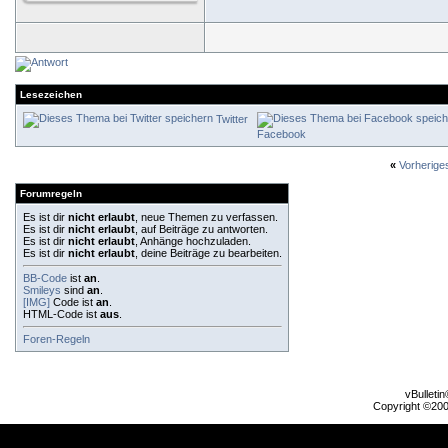
Lesezeichen
Twitter
Facebook
«
Vorherig
Forumregeln
Es ist dir
nicht erlaubt
, neue Themen zu verfassen.
Es ist dir
nicht erlaubt
, auf Beiträge zu antworten.
Es ist dir
nicht erlaubt
, Anhänge hochzuladen.
Es ist dir
nicht erlaubt
, deine Beiträge zu bearbeiten.
BB-Code
ist
an
.
Smileys
sind
an
.
[IMG]
Code ist
an
.
HTML-Code ist
aus
.
Foren-Regeln
vBulleti
Copyright ©2000