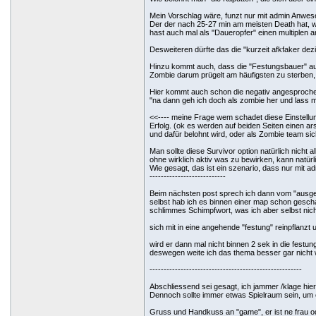
Mein Vorschlag wäre, funzt nur mit admin Anwes
Der der nach 25-27 min am meisten Death hat, wi
hast auch mal als "Daueropfer" einen multiplen 
Desweiteren dürfte das die "kurzeit afkfaker dez
Hinzu kommt auch, dass die "Festungsbauer" auf
Zombie darum prügelt am häufigsten zu sterben, w
Hier kommt auch schon die negativ angesproche
"na dann geh ich doch als zombie her und lass 
<<---- meine Frage wem schadet diese Einstellun
Erfolg. (ok es werden auf beiden Seiten einen 
und dafür belohnt wird, oder als Zombie team sich
Man sollte diese Survivor option natürlich nicht
ohne wirklich aktiv was zu bewirken, kann natür
Wie gesagt, das ist ein szenario, dass nur mit ad
---------------------------
Beim nächsten post sprech ich dann vom "ausg
selbst hab ich es binnen einer map schon geschaf
schlimmes Schimpfwort, was ich aber selbst nich
sich mit in eine angehende "festung" reinpflanzt 
wird er dann mal nicht binnen 2 sek in die festun
deswegen weite ich das thema besser gar nicht 
------------------------------------------------------
Abschliessend sei gesagt, ich jammer /klage hie
Dennoch sollte immer etwas Spielraum sein, um 
Gruss und Handkuss an "game", er ist ne frau o