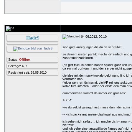
04.06.2012, 00:10
HadeS
sind gute anregungen die du da schreibst ...
zu deinem ersten punkt: machs dir einfach und g
zusammenzudoktorn ...
Status:
Offline
(es gibt fälle, in denen haben spieler ganz lie
Beiträge: 407
da ein mal vorkommt und der server nicht ausge
Registriert seit: 28.05.2010
die idee mit dem survivor-als-belohnung find ic
verbraten hab
(leider sehr ernüchternd: viel AP reingesteckt 
kohle fürs infecten .. oder der erste den man erw
dummerweise kommt da immer ein grosses:
ABER:
wie du selbst gesagt hast, muss dann der admin e
--> ich packe mal meine glaskugel aus und ma
ich sehe mich selbst ... ich mache dich - amun 
nie "afk" ...
und ich sehe eine fantastilliarde flames auf mich 