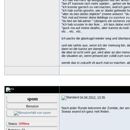
"ich hab viel mehr ap ausgegeben wie der amun 
"bei dT kannste nich mehr spielen .. gehen wir li
"ich konnte garnich so viel machen, weil ich garn
"ich hab vorhin gesehn, wie er übelst gefeedet h
"alter du bist übelst objektiv" (meine antwort: "du
"hör mal auf immer deine lieblinge zu survivor z
"du bist ein fail admin " (übrigens ein sicheres z
"ich hab scooter in der liste ... ich lass deine r
"guck ma auf meine deaths, alter kannst du kei
etc .. etc.. etc..
ich packe die glaskugel wieder weg und überlass
und wie siehts aus, wenn ich der meinung bin, d
dann ist die kacke am dampfen.
die idee ist echt sehr gut, wird aber an den m
die situation an, wenn jemand per zufall zum survi
werde das in zukunft vlt auch mal so machen. abe
04.06.2012, 13:35
spom
Benutzer
Nach jeder Runde bekommt der Zombie, der am me
Sowas wuerd ich ganz nett finden.
Status:
Offline