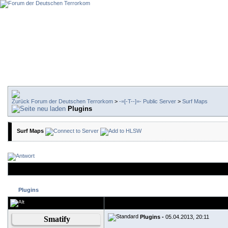
Forum der Deutschen Terrorkom
>
-=[-T--]=- Public Server
>
Surf Maps
Plugins
Surf Maps
Plugins
Plugins -
05.04.2013, 20:11
Smatify