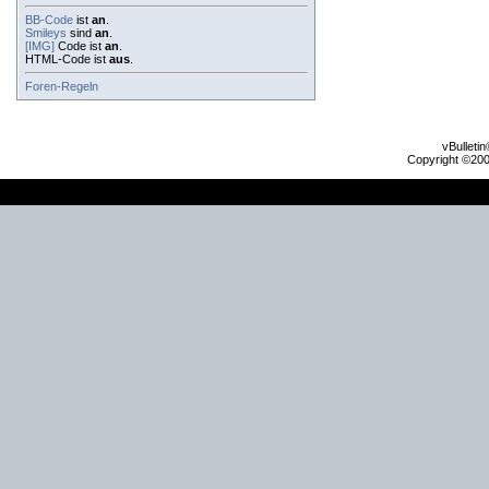
BB-Code
ist
an
.
Smileys
sind
an
.
[IMG]
Code ist
an
.
HTML-Code ist
aus
.
Foren-Regeln
vBulleti
Copyright ©2000