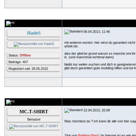
06.04.2013, 11:46
HadeS
mit anderen worten: hier wirst du garantiert nic
arbeit etc.
also der gleiche grund warum so manche omi ihr
Status:
Offline
is
(und manchmal nichtmal dann)
Beiträge: 407
bleibt nur weiter-suchen und dich in geeigneter
gibt doch garantiert gute modding-hilfen und tut-
Registriert seit: 28.05.2010
22.04.2013, 20:08
MC.T-SHIRT
Benutzer
Was möchtest du ? ich kann dir alle von hier s
Zitat von
Battleboi Basti
: Im Internet ist es wie ei