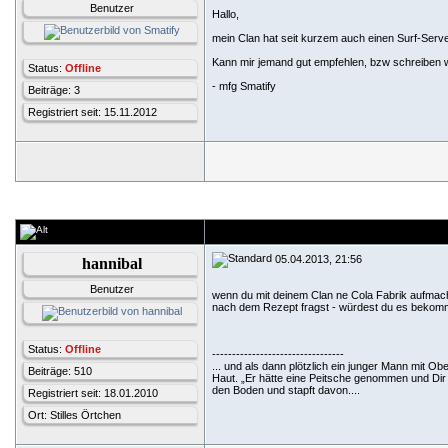
Benutzer
Hallo,
mein Clan hat seit kurzem auch einen Surf-Server,
Kann mir jemand gut empfehlen, bzw schreiben 
Status:
Offline
- mfg Smatify
Beiträge: 3
Registriert seit: 15.11.2012
05.04.2013, 21:56
hannibal
Benutzer
wenn du mit deinem Clan ne Cola Fabrik aufmac
nach dem Rezept fragst - würdest du es beko
Status:
Offline
---------------------------------
... und als dann plötzlich ein junger Mann mit Ob
Beiträge: 510
Haut. „Er hätte eine Peitsche genommen und Dir 
den Boden und stapft davon....
Registriert seit: 18.01.2010
Ort: Stilles Örtchen