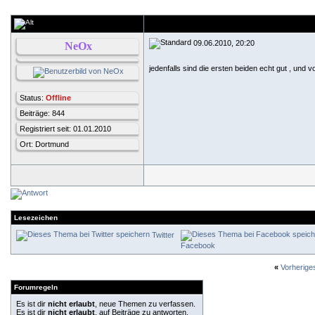
09.06.2010, 20:20
NeOx
jedenfalls sind die ersten beiden echt gut , und v
Status:
Offline
Beiträge: 844
Registriert seit: 01.01.2010
Ort: Dortmund
Lesezeichen
Twitter
Facebook
«
Vorherig
Forumregeln
Es ist dir
nicht erlaubt
, neue Themen zu verfassen.
Es ist dir
nicht erlaubt
, auf Beiträge zu antworten.