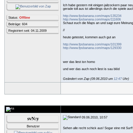
Ich habe gestern mit einigen jailzockern paar n
gerade toll aus ist allerdings durch die spiele 
http://www.fpsbanana.com/maps/135234
Status:
Offline
http://www.fpsbanana.com/maps/111606
Schaut euch die Maps an und sagt eure Meinung
Beiträge: 604
//
Registriert seit: 04.11.2009
heute getestet, kommen auch gut an
http://www.fpsbanana.com/maps/101399
http://www.fpsbanana.com/maps/129330
wer das liest isn homo
und wer das auch noch liest is sau blöd
Geändert von Zap (09.06.2010 um
12:47
Uhr)
09.06.2010, 10:57
svN:y
Benutzer
Sehen alle recht schick aus! Sogar eine mit Surf