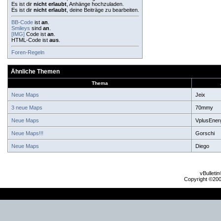
Es ist dir
nicht erlaubt
, Anhänge hochzuladen.
Es ist dir
nicht erlaubt
, deine Beiträge zu bearbeiten.
BB-Code
ist
an
.
Smileys
sind
an
.
[IMG]
Code ist
an
.
HTML-Code ist
aus
.
Foren-Regeln
Ähnliche Themen
Thema
Neue Maps
Jeix
3 neue Maps
70mmy
Neue Maps
VplusEner
Neue Maps!!!
Gorschi
Neue Maps
Diego
vBulleti
Copyright ©2000