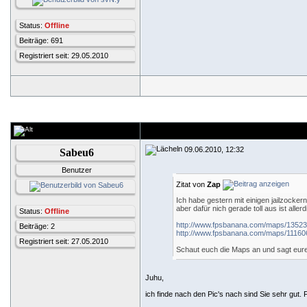
Status:
Offline
Beiträge: 691
Registriert seit: 29.05.2010
09.06.2010, 12:32
Sabeu6
Benutzer
Zitat von
Zap
Ich habe gestern mit einigen jailzocke
aber dafür nich gerade toll aus ist all
Status:
Offline
http://www.fpsbanana.com/maps/1352
Beiträge: 2
http://www.fpsbanana.com/maps/11160
Registriert seit: 27.05.2010
Schaut euch die Maps an und sagt eur
Juhu,
ich finde nach den Pic's nach sind Sie sehr gut.