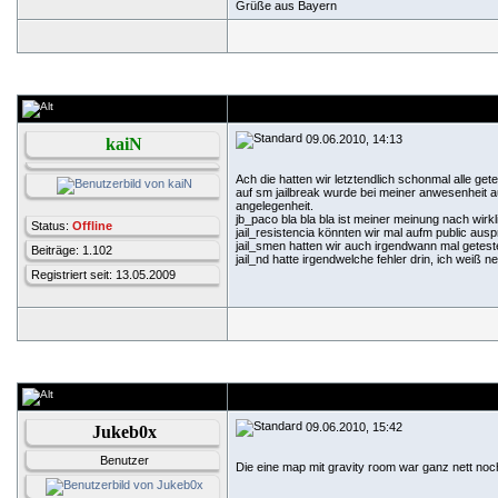
Grüße aus Bayern
09.06.2010, 14:13
kaiN
Ach die hatten wir letztendlich schonmal alle ge
auf sm jailbreak wurde bei meiner anwesenheit 
angelegenheit.
jb_paco bla bla bla ist meiner meinung nach wirkl
Status:
Offline
jail_resistencia könnten wir mal aufm public ausp
jail_smen hatten wir auch irgendwann mal getest
Beiträge: 1.102
jail_nd hatte irgendwelche fehler drin, ich weiß 
Registriert seit: 13.05.2009
09.06.2010, 15:42
Jukeb0x
Benutzer
Die eine map mit gravity room war ganz nett no