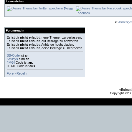
Lesezeichen
Twitter
Facebook
«
Vorherig
Forumregeln
Es ist dir
nicht erlaubt
, neue Themen zu verfassen.
Es ist dir
nicht erlaubt
, auf Beiträge zu antworten.
Es ist dir
nicht erlaubt
, Anhänge hochzuladen.
Es ist dir
nicht erlaubt
, deine Beiträge zu bearbeiten.
BB-Code
ist
an
.
Smileys
sind
an
.
[IMG]
Code ist
an
.
HTML-Code ist
aus
.
Foren-Regeln
vBulleti
Copyright ©2000