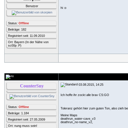
Benutzer
hi :o
Status:
Offline
Beiträge: 182
Registriert seit: 11.09.2010
Ort: Bayern (In der Nähe von
sc00p :P)
03.08.2015, 14:25
CounterSny
Ich hoffe ihr zockt alle brav CS:GO
Status:
Offline
Toleranz gehört hier zum guten Ton, also zieh 
Beiträge: 1.184
Meine Maps
deathrun_water-cave_v3
Registriert seit: 27.05.2009
deathrun_no-name_v2,
Ort: nung muss sein!