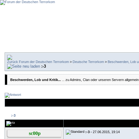
Forum der Deutschen Terrorkom
>
Deutsche Terrorkom
>
Beschwerden, Lob und
:-3
Beschwerden, Lob und Kritik...
... zu Admins, Clan oder unseren Servern allgemein
:-3
:-3 -
27.06.2015, 19:14
sc00p