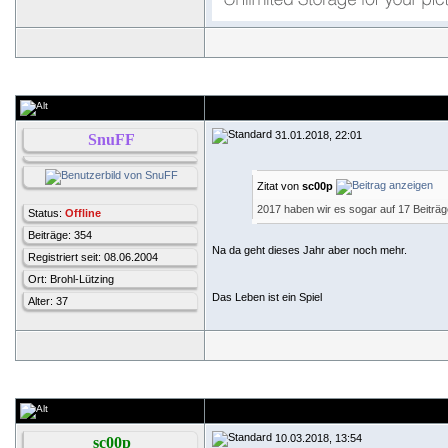
31.01.2018, 22:01
SnuFF
Zitat von
sc00p
2017 haben wir es sogar auf 17 Beiträ
Status:
Offline
Beiträge: 354
Na da geht dieses Jahr aber noch mehr.
Registriert seit: 08.06.2004
Ort: Brohl-Lützing
Das Leben ist ein Spiel
Alter: 37
10.03.2018, 13:54
sc00p