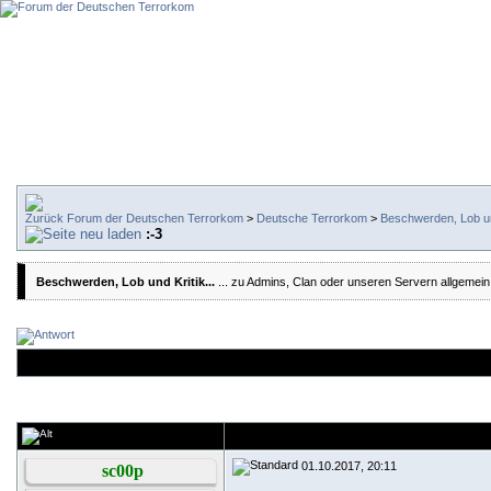
Forum der Deutschen Terrorkom
>
Deutsche Terrorkom
>
Beschwerden, Lob und
:-3
Beschwerden, Lob und Kritik...
... zu Admins, Clan oder unseren Servern allgemein
01.10.2017, 20:11
sc00p