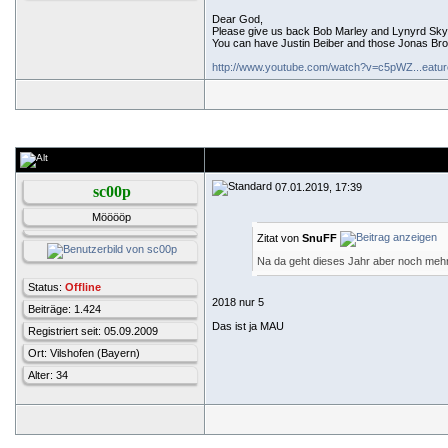
Dear God,
Please give us back Bob Marley and Lynyrd Sky
You can have Justin Beiber and those Jonas Brot
http://www.youtube.com/watch?v=c5pWZ...eatur
07.01.2019, 17:39
sc00p
Mööööp
Zitat von
SnuFF
Na da geht dieses Jahr aber noch meh
Status:
Offline
2018 nur 5
Beiträge: 1.424
Das ist ja MAU
Registriert seit: 05.09.2009
Ort: Vilshofen (Bayern)
Alter: 34