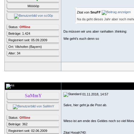
Mööööp
Zitat von
SnuFF
Na da geht dieses Jahr aber noch meh
Status:
Offline
Da müssen wir uns aber ranhalten :thinking:
Beiträge: 1.424
Wie geht's euch denn so
Registriert seit: 05.09.2009
Ort: Vilshofen (Bayern)
Alter: 34
01.11.2018, 14:57
SaMmY
Salve, hier geht ja die Post ab.
Status:
Offline
Wieso ist am ende des Geldes noch so viel Mon
Beiträge: 362
Registriert seit: 02.06.2009
Zitat Hooah740: