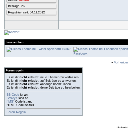
Beiträge: 26
Registriert seit: 04.11.2012
Lesezeichen
Twitter
Facebook
«
Vorherig
Forumregeln
Es ist dir
nicht erlaubt
, neue Themen zu verfassen.
Es ist dir
nicht erlaubt
, auf Beiträge zu antworten.
Es ist dir
nicht erlaubt
, Anhänge hochzuladen.
Es ist dir
nicht erlaubt
, deine Beiträge zu bearbeiten.
BB-Code
ist
an
.
Smileys
sind
an
.
[IMG]
Code ist
an
.
HTML-Code ist
aus
.
Foren-Regeln
vBulleti