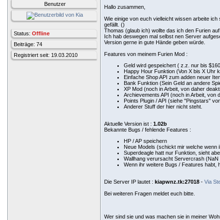
Benutzer
Hallo zusammen,
Wie einige von euch vielleicht wissen arbeite i
gefällt. (
)
Thomas (glaub ich) wollte das ich den Furien auf
Status:
Offline
Ich hab deswegen mal selbst nen Server aufgesetz
Version gerne in gute Hände geben würde.
Beiträge: 74
Features von meinem Furien Mod :
Registriert seit: 19.03.2010
Geld wird gespeichert ( z.z. nur bis $16
Happy Hour Funktion (Von X bis X Uhr k
Einfache Shop API zum adden neuer Ite
Bank Funktion (Sein Geld an andere Spi
XP Mod (noch in Arbeit, von daher deakti
Archievements API (noch in Arbeit, von d
Points Plugin / API (siehe "Pingstars" 
Anderer Stuff der hier nicht steht.
Aktuelle Version ist :
1.02b
Bekannte Bugs / fehlende Features :
HP / AP speichern
Neue Models (schickt mir welche wenn i
Superdeagle hatt nur Funktion, sieht ab
Wallhang verursacht Servercrash (NaN V
Wenn ihr weitere Bugs / Features habt, 
Die Server IP lautet :
kiapwnz.tk:27018
-
Via St
Bei weiteren Fragen meldet euch bitte.
Wer sind sie und was machen sie in meiner Wo