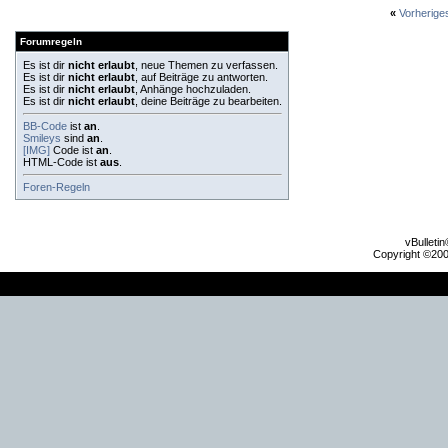
«
Vorherig
Forumregeln
Es ist dir
nicht erlaubt
, neue Themen zu verfassen.
Es ist dir
nicht erlaubt
, auf Beiträge zu antworten.
Es ist dir
nicht erlaubt
, Anhänge hochzuladen.
Es ist dir
nicht erlaubt
, deine Beiträge zu bearbeiten.
BB-Code
ist
an
.
Smileys
sind
an
.
[IMG]
Code ist
an
.
HTML-Code ist
aus
.
Foren-Regeln
vBulleti
Copyright ©2000