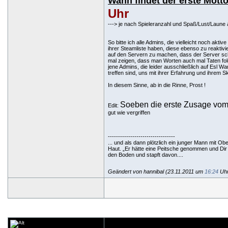
Wann findet der erste Motto
Uhr
---> je nach Spieleranzahl und Spaß/Lust/Laune 
So bitte ich alle Admins, die vielleicht noch aktive
ihrer Steamliste haben, diese ebenso zu reaktiv
auf den Servern zu machen, dass der Server schö
mal zeigen, dass man Worten auch mal Taten folg
jene Admins, die leider ausschließlich auf Esl 
treffen sind, uns mit ihrer Erfahrung und ihrem S
In diesem Sinne, ab in die Rinne, Prost !
Soeben die erste Zusage vom
Edit:
gut wie vergriffen
---------------------------------
... und als dann plötzlich ein junger Mann mit Ob
Haut. „Er hätte eine Peitsche genommen und Dir 
den Boden und stapft davon....
Geändert von hannibal (23.11.2011 um
16:24
Uhr