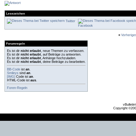
Lesezeichen
Twitter
Facebook
«
Vorherig
Forumregeln
Es ist dir
nicht erlaubt
, neue Themen zu verfassen.
Es ist dir
nicht erlaubt
, auf Beiträge zu antworten.
Es ist dir
nicht erlaubt
, Anhänge hochzuladen.
Es ist dir
nicht erlaubt
, deine Beiträge zu bearbeiten.
BB-Code
ist
an
.
Smileys
sind
an
.
[IMG]
Code ist
an
.
HTML-Code ist
aus
.
Foren-Regeln
vBulleti
Copyright ©2000