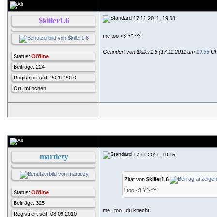
17.11.2011, 19:08
$killer1.6
me too <3 Y^-^Y
Geändert von $killer1.6 (17.11.2011 um
19:35
Uh
Status:
Offline
Beiträge: 224
Registriert seit: 20.11.2010
Ort: münchen
17.11.2011, 19:15
martiezy
Zitat von
$killer1.6
i too <3 Y^-^Y
Status:
Offline
Beiträge: 325
me , too ; du knecht!
Registriert seit: 08.09.2010