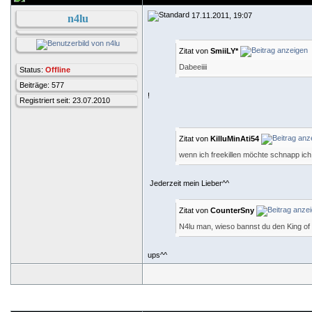
17.11.2011, 19:07
n4lu
Zitat von
SmiiLY*
Dabeeiiii
Status:
Offline
Beiträge: 577
!
Registriert seit: 23.07.2010
Zitat von
KilluMinAti54
wenn ich freekillen möchte schnapp ich 
Jederzeit mein Lieber^^
Zitat von
CounterSny
N4lu man, wieso bannst du den King of R
ups^^