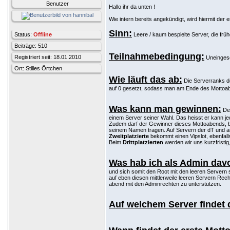
Benutzer
Hallo ihr da unten !
Wie intern bereits angekündigt, wird hiermit der
Sinn:
Status:
Offline
Leere / kaum bespielte Server, die frü
Beiträge: 510
Teilnahmebedingung:
Registriert seit: 18.01.2010
Uneinges
Ort: Stilles Örtchen
Wie läuft das ab:
Die Serverranks de
auf 0 gesetzt, sodass man am Ende des Mottoab
Was kann man gewinnen:
De
einem Server seiner Wahl. Das heisst er kann je
Zudem darf der Gewinner dieses Mottoabends, b
seinem Namen tragen. Auf Servern der dT und a
Zweitplatzierte
bekommt einen Vipslot, ebenfall
Beim
Drittplatzierten
werden wir uns kurzfristi
Was hab ich als Admin dav
und sich somit den Root mit den leeren Servern 
auf eben diesen mittlerweile leeren Servern Rec
abend mit den Adminrechten zu unterstützen.
Auf welchem Server findet d