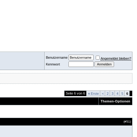
Benutzername
Angemeldet bleiben?
Kennwort
Seite 6 von 6
«
Erste
<
2
3
4
5
6
Themen-Optionen
(#
51
)