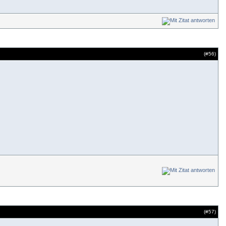
(#
56
)
(#
57
)