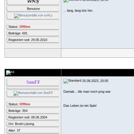
svN:y
Benutzer
... lang, lang ists her..
Status:
Offline
Beiträge: 691
Registriert seit: 29.05.2010
25.08.2023, 20:05
SnuFF
Damals... Als man noch jung war
Status:
Offline
Das Leben ist ein Spiel
Beiträge: 354
Registriert seit: 08.06.2004
Ort: Brohl-Lützing
Alter: 37