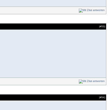
(#
53
)
(#
54
)