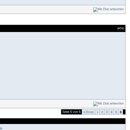
(#
59
)
Seite 6 von 6
«
Erste
<
2
3
4
5
6
le