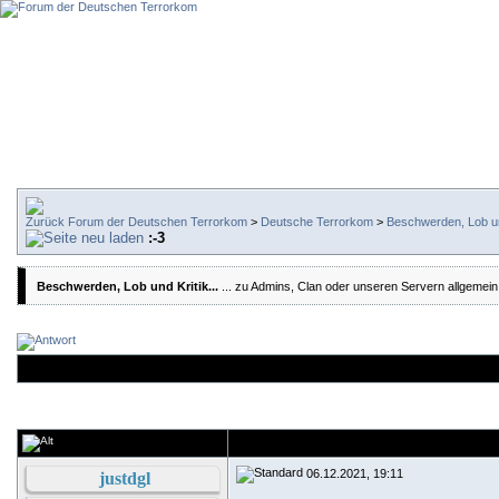
Forum der Deutschen Terrorkom
>
Deutsche Terrorkom
>
Beschwerden, Lob und
:-3
Beschwerden, Lob und Kritik...
... zu Admins, Clan oder unseren Servern allgemein
06.12.2021, 19:11
justdgl