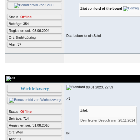
Zitat von
lord of the board
Status:
Offline
Beiträge: 354
Registriert seit: 08.06.2004
Das Leben ist ein Spiel
Ort: Brohl-Lützing
Alter: 37
08.01.2023, 22:59
Wichtelzwerg
:-3
Zitat:
Status:
Offline
Beiträge: 714
Dein letzter Besuch war: 28.11.2014
Registriert seit: 31.08.2010
Ort: Wien
lol
Alter: 37