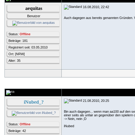
16.08.2010, 22:42
aequitas
Benutzer
Auch dagegen aus bereits genannten Gründen. W
Status:
Offline
Beiträge: 181
Registriert seit: 03.05.2010
Ort: [NRW]
Alter: 35
21.08.2010, 20:25
iNubed_?
Bin auch dagegen... wenn man aa100 auf den serv
einer seits als unfair an gegenüber den spieler
-> Nein, nein ;D
Status:
Offline
iNubed
Beiträge: 42