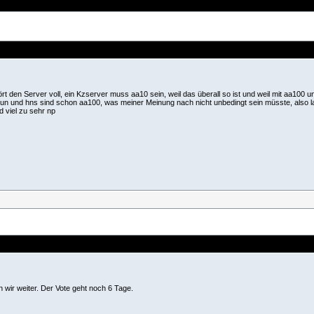
ört den Server voll, ein Kzserver muss aa10 sein, weil das überall so ist und weil mit aa100 
n und hns sind schon aa100, was meiner Meinung nach nicht unbedingt sein müsste, also las
 viel zu sehr np
wir weiter. Der Vote geht noch 6 Tage.