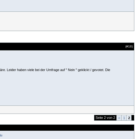
(#
16
)
. Leider haben viele bei der Umfrage auf " Nein " geklickt / gevotet. Die
Seite 2 von 2
<
1
2
le