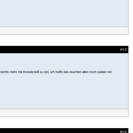
(#
13
)
ichts mehr mit Kreedzskill zu tun, ich hoffe das leuchtet allen noch später ein
(#
14
)