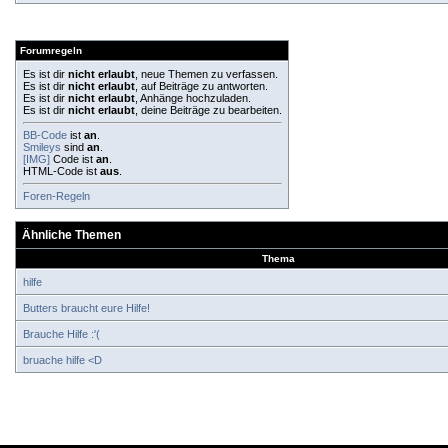
Forumregeln
Es ist dir
nicht erlaubt
, neue Themen zu verfassen.
Es ist dir
nicht erlaubt
, auf Beiträge zu antworten.
Es ist dir
nicht erlaubt
, Anhänge hochzuladen.
Es ist dir
nicht erlaubt
, deine Beiträge zu bearbeiten.
BB-Code
ist
an
.
Smileys
sind
an
.
[IMG]
Code ist
an
.
HTML-Code ist
aus
.
Foren-Regeln
Ähnliche Themen
Thema
hilfe
Butters braucht eure Hilfe!
Brauche Hilfe :'(
bruache hilfe <D