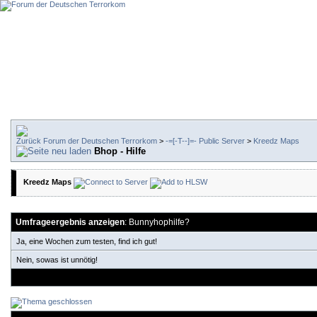
Forum der Deutschen Terrorkom
>
-=[-T--]=- Public Server
>
Kreedz Maps
Bhop - Hilfe
Kreedz Maps
Umfrageergebnis anzeigen
: Bunnyhophilfe?
Ja, eine Wochen zum testen, find ich gut!
Nein, sowas ist unnötig!