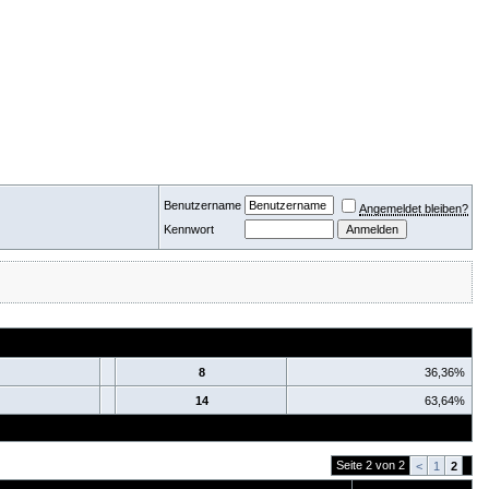
Benutzername
Angemeldet bleiben?
Kennwort
8
36,36%
14
63,64%
Seite 2 von 2
<
1
2