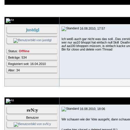
16.08.2010, 17:57
justdgl
Ich weiß auch gar nicht was das soll...Das zerst
wer nur aa10 bhoppt hat einfach null Skill
Deathru
auf aa100 bhoppen müssen, is einfach kacke und
Bin für close und delete vom Thread
Status:
Offline
Beiträge: 534
Registriert seit: 16.04.2010
Alter: 34
16.08.2010, 18:06
svN:y
Benutzer
Wir schauen wie der Vote ausgeht, dann schauen 
( wehe hier closed + deleted jemand !!! )