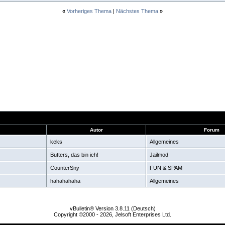
«
Vorheriges Thema
|
Nächstes Thema
»
Autor
Forum
keks
Allgemeines
Butters, das bin ich!
Jailmod
CounterSny
FUN & SPAM
hahahahaha
Allgemeines
vBulletin® Version 3.8.11 (Deutsch)
Copyright ©2000 - 2026, Jelsoft Enterprises Ltd.