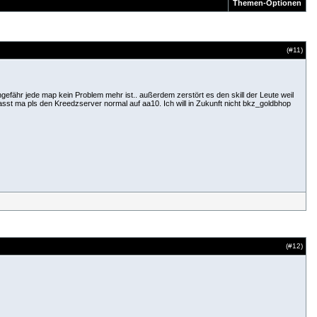
Themen-Optionen
(#
11
)
ungefähr jede map kein Problem mehr ist.. außerdem zerstört es den skill der Leute weil
st ma pls den Kreedzserver normal auf aa10. Ich will in Zukunft nicht bkz_goldbhop
(#
12
)