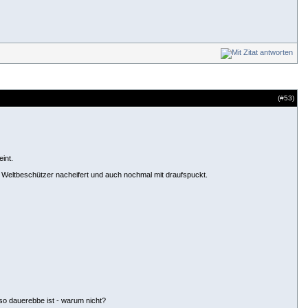
(#
53
)
int.
m Weltbeschützer nacheifert und auch nochmal mit draufspuckt.
eso dauerebbe ist - warum nicht?