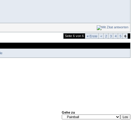
Seite 6 von 6
«
Erste
<
2
3
4
5
6
le
Gehe zu