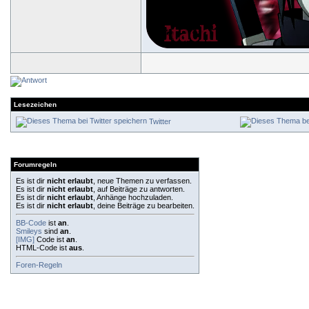
Lesezeichen
Twitter
Forumregeln
Es ist dir
nicht erlaubt
, neue Themen zu verfassen.
Es ist dir
nicht erlaubt
, auf Beiträge zu antworten.
Es ist dir
nicht erlaubt
, Anhänge hochzuladen.
Es ist dir
nicht erlaubt
, deine Beiträge zu bearbeiten.
BB-Code
ist
an
.
Smileys
sind
an
.
[IMG]
Code ist
an
.
HTML-Code ist
aus
.
Foren-Regeln