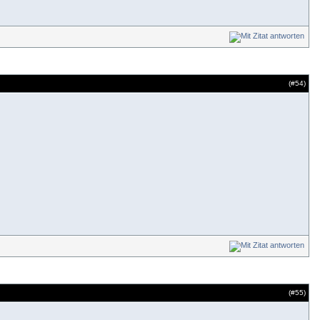
(#
54
)
(#
55
)