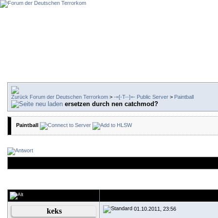
Forum der Deutschen Terrorkom
>
-=[-T--]=- Public Server
>
Paintball
ersetzen durch nen catchmod?
Paintball
01.10.2011, 23:56
keks