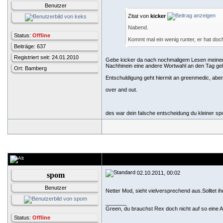
Benutzer
Zitat von
kicker
Nabend.
Status:
Offline
Kommt mal ein wenig runter, er hat doc
Beiträge: 637
Registriert seit: 24.01.2010
Gebe kicker da nach nochmaligem Lesen meiner u
Nachhinein eine andere Wortwahl an den Tag gel
Ort: Bamberg
Entschuldigung geht hiermit an greenmedic, aber 
over and out.
des war dein falsche entscheidung du kleiner sp
02.10.2011, 00:02
spom
Benutzer
Netter Mod, sieht vielversprechend aus.Solltet i
_______
Green, du brauchst Rex doch nicht auf so eine Ar
Status:
Offline