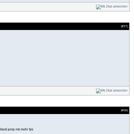
(#
57
)
(#
58
)
 Wand jump mit mehr fps