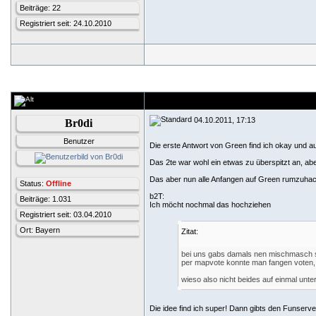
Beiträge: 22
Registriert seit: 24.10.2010
04.10.2011, 17:13
Br0di
Benutzer
Die erste Antwort von Green find ich okay und au
Das 2te war wohl ein etwas zu überspitzt an, aber
Das aber nun alle Anfangen auf Green rumzuhacke
Status:
Offline
b2T:
Beiträge: 1.031
Ich möcht nochmal das hochziehen
Registriert seit: 03.04.2010
Ort: Bayern
Zitat:
bei uns gabs damals nen mischmasch 
per mapvote konnte man fangen voten, so
wieso also nicht beides auf einmal unte
Die idee find ich super! Dann gibts den Funserve