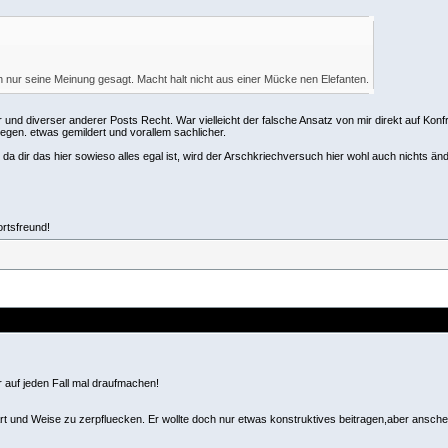
h nur seine Meinung gesagt. Macht halt nicht aus einer Mücke nen Elefanten.
nd diverser anderer Posts Recht. War vielleicht der falsche Ansatz von mir direkt auf Kon
egen. etwas gemildert und vorallem sachlicher.
da dir das hier sowieso alles egal ist, wird der Arschkriechversuch hier wohl auch nichts än
ortsfreund!
hr auf jeden Fall mal draufmachen!
t und Weise zu zerpfluecken. Er wollte doch nur etwas konstruktives beitragen,aber anscheine