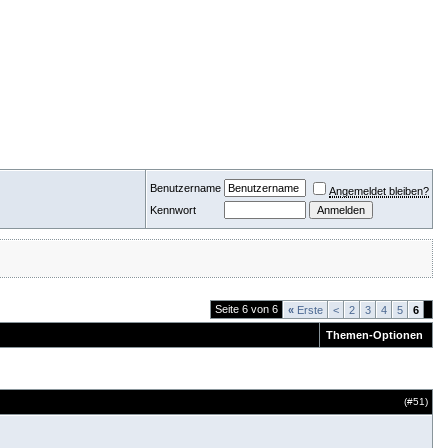
Benutzername
Angemeldet bleiben?
Kennwort
Seite 6 von 6
«
Erste
<
2
3
4
5
6
Themen-Optionen
(#
51
)