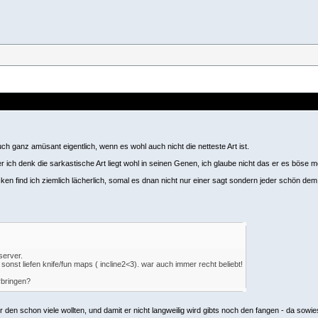
ch ganz amüsant eigentlich, wenn es wohl auch nicht die netteste Art ist.
 ich denk die sarkastische Art liegt wohl in seinen Genen, ich glaube nicht das er es böse me
n find ich ziemlich lächerlich, somal es dnan nicht nur einer sagt sondern jeder schön de
server.
nst liefen knife/fun maps ( incline2<3). war auch immer recht beliebt!
rbringen?
r den schon viele wollten, und damit er nicht langweilig wird gibts noch den fangen - da sowi