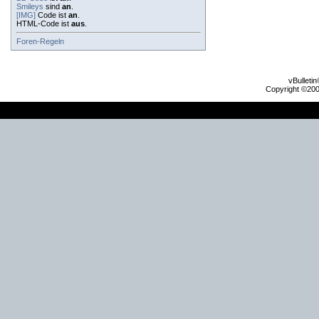
Smileys
sind
an
.
[IMG]
Code ist
an
.
HTML-Code ist
aus
.
Foren-Regeln
vBulleti
Copyright ©2000