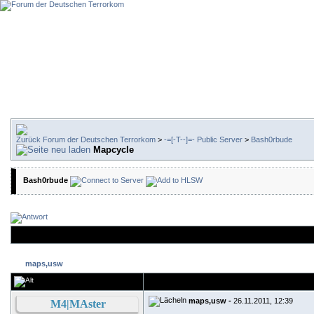
Forum der Deutschen Terrorkom
>
-=[-T--]=- Public Server
>
Bash0rbude
Mapcycle
Bash0rbude
maps,usw
maps,usw -
26.11.2011, 12:39
M4|MAster