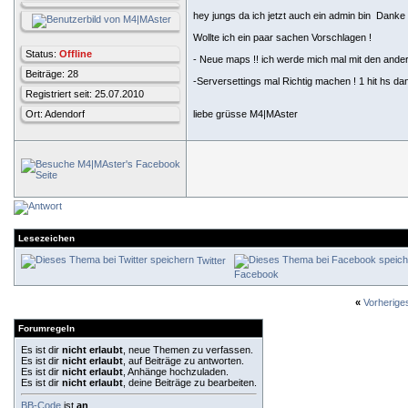
hey jungs da ich jetzt auch ein admin bin
Danke n
Wollte ich ein paar sachen Vorschlagen !
Status:
Offline
- Neue maps !! ich werde mich mal mit den ande
Beiträge: 28
-Serversettings mal Richtig machen ! 1 hit hs d
Registriert seit: 25.07.2010
Ort: Adendorf
liebe grüsse M4|MAster
Lesezeichen
Twitter
Facebook
«
Vorherig
Forumregeln
Es ist dir
nicht erlaubt
, neue Themen zu verfassen.
Es ist dir
nicht erlaubt
, auf Beiträge zu antworten.
Es ist dir
nicht erlaubt
, Anhänge hochzuladen.
Es ist dir
nicht erlaubt
, deine Beiträge zu bearbeiten.
BB-Code
ist
an
.