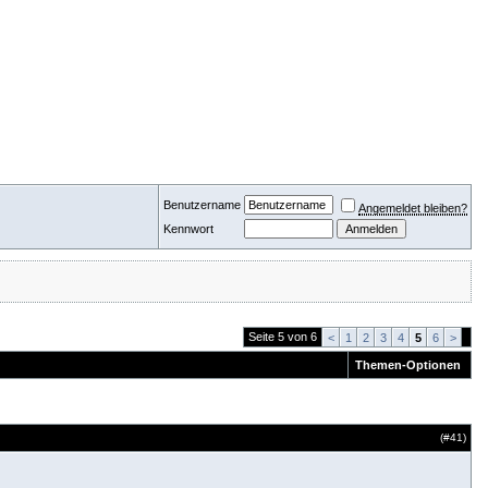
Benutzername
Angemeldet bleiben?
Kennwort
Seite 5 von 6
<
1
2
3
4
5
6
>
Themen-Optionen
(#
41
)