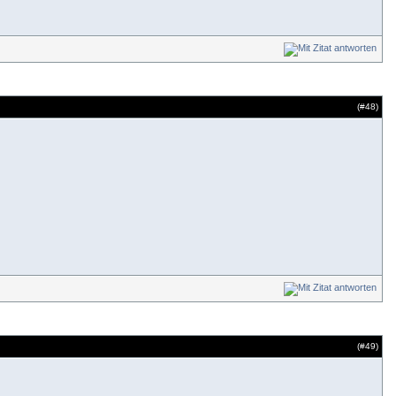
(#
48
)
(#
49
)