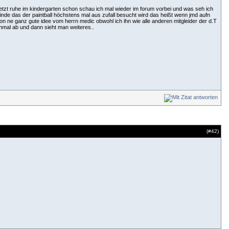
etzt ruhe im kindergarten schon schau ich mal wieder im forum vorbei und was seh ich
finde das der paintball höchstens mal aus zufall besucht wird das heißt wenn jmd aufn
n ne ganz gute idee vom herrn medic obwohl ich ihn wie alle anderen mitgleider der d.T
chmal ab und dann sieht man weiteres..
(#
42
)