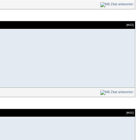
(#
43
)
(#
44
)