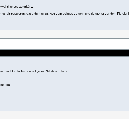
 wahrheit als autorität...
ann es dir passieren, dass du meinst, weit vom schuss zu sein und du stehst vor dem Pistolenl
uch nicht sehr Niveau voll ,also Chill dein Leben
he soul."