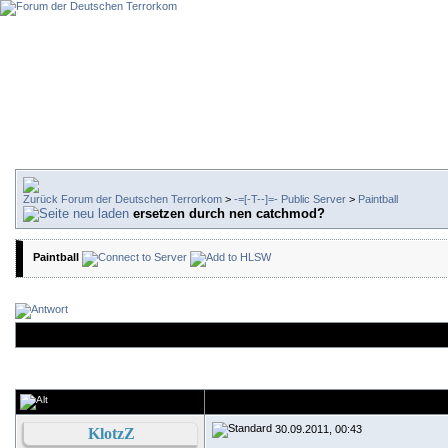
Forum der Deutschen Terrorkom
>
-=[-T--]=- Public Server
>
Paintball
ersetzen durch nen catchmod?
Paintball
30.09.2011, 00:43
KlotzZ