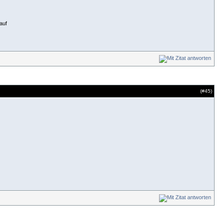
auf
(#
45
)