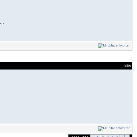
auf
(#
50
)