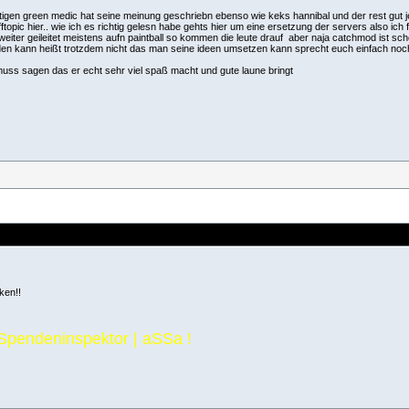
igen green medic hat seine meinung geschriebn ebenso wie keks hannibal und der rest gut j
opic hier.. wie ich es richtig gelesn habe gehts hier um eine ersetzung der servers also ich 
h weiter geileitet meistens aufn paintball so kommen die leute drauf
aber naja catchmod ist scho
leiden kann heißt trotzdem nicht das man seine ideen umsetzen kann sprecht euch einfach no
ss sagen das er echt sehr viel spaß macht und gute laune bringt
ken!!
 Spendeninspektor | aSSa !