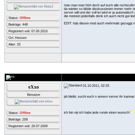
man man man hört doch auf euch alle rechtzufert
da wieder so blöde disskussionen immer mehr offt
server will und der voll ist wird er ja automatisc
die meisten jedenfalls denk ich auch nicht gut 
Status:
Offline
EDIT: hab diesen mod auch mehrmals gezoggt mu
Beiträge: 448
Registriert seit: 07.05.2010
Ort: Hessen
Alter: 33
01.10.2011, 02:33
eXxo
Benutzer
pb bleibt, sucht euch n annern server ihr kannac
!
ich bin vip ich habe jede runde einen wunsch!
Status:
Offline
Beiträge: 208
Registriert seit: 26.07.2009